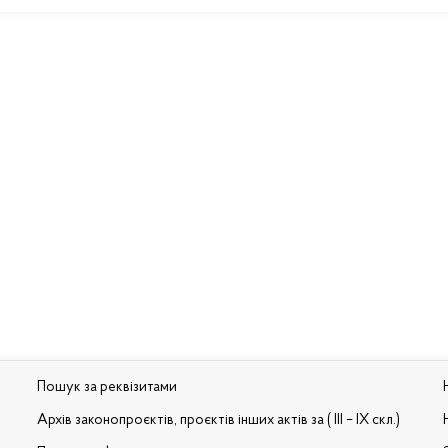
Пошук за реквізитами
Архів законопроєктів, проєктів інших актів за ( III – IX скл.)