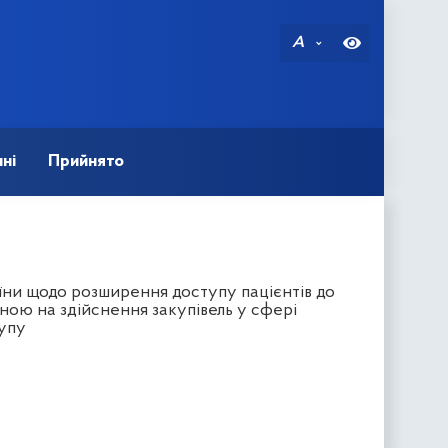
A
ні
Прийнято
їни щодо розширення доступу пацієнтів до
еною на здійснення закупівель у сфері
тупу