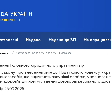
АДА УКРАЇНИ
и інших актів
єстровані
Надано
Надано до ЗП
На опрацюван
Картка законопроєкту, проєкту іншого акта
візитами
ення Головного юридичного управління.zip
 Закону про внесення змін до Податкового кодексу Укра
ких засобів, що підлягають закупівлі особою, уповноваж
и здоров'я, шляхом укладення договорів керованого дос
ід 25.03.2025