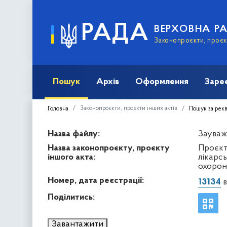
РАДА
ВЕРХОВНА Р
Законопроєкти, проєкт
Пошук
Архів
Оформлення
Заре
Законопроєкти, проєкти інших актів
Головна
Пошук за рек
Назва файлу:
Зауваж
Назва законопроєкту, проєкту
Проєкт
іншого акта:
лікарсь
охорон
Номер, дата реєстрації:
13134
в
Поділитись:
Завантажити