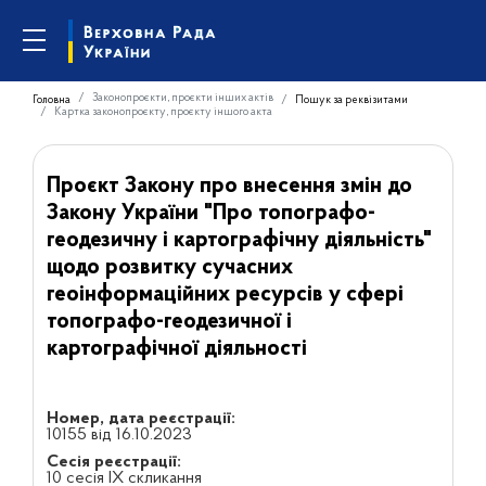
Законопроєкти, проєкти інших актів
Головна
Пошук за реквізитами
Картка законопроєкту, проєкту іншого акта
Проєкт Закону про внесення змін до
Закону України "Про топографо-
геодезичну і картографічну діяльність"
щодо розвитку сучасних
геоінформаційних ресурсів у сфері
топографо-геодезичної і
картографічної діяльності
Номер, дата реєстрації:
10155 від 16.10.2023
Сесія реєстрації:
10 сесія IX скликання