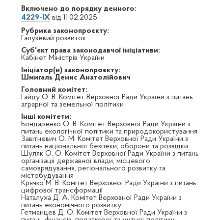
Включено до порядку денного:
4229-IX
від 11.02.2025
Рубрика законопроєкту:
Галузевий розвиток
Суб'єкт права законодавчої ініціативи:
Кабінет Міністрів України
Ініціатор(и) законопроєкту:
Шмигаль Денис Анатолійович
Головний комітет:
Гайду О. В. Комітет Верховної Ради України з питань
аграрної та земельної політики
Інші комітети:
Бондаренко О. В. Комітет Верховної Ради України з
питань екологічної політики та природокористування
Завітневич О. М. Комітет Верховної Ради України з
питань національної безпеки, оборони та розвідки
Шуляк О. О. Комітет Верховної Ради України з питань
організації державної влади, місцевого
самоврядування, регіонального розвитку та
містобудування
Крячко М. В. Комітет Верховної Ради України з питань
цифрової трансформації
Наталуха Д. А. Комітет Верховної Ради України з
питань економічного розвитку
Гетманцев Д. О. Комітет Верховної Ради України з