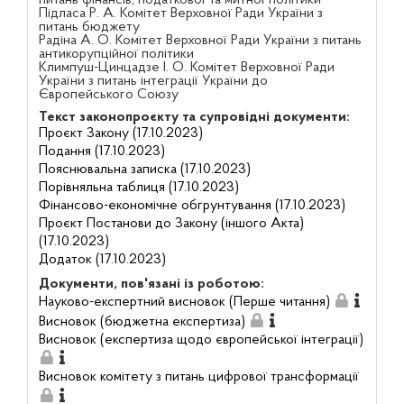
питань фінансів, податкової та митної політики
Підласа Р. А. Комітет Верховної Ради України з
питань бюджету
Радіна А. О. Комітет Верховної Ради України з питань
антикорупційної політики
Климпуш-Цинцадзе І. О. Комітет Верховної Ради
України з питань інтеграції України до
Європейського Союзу
Текст законопроєкту та супровідні документи:
Проєкт Закону (17.10.2023)
Подання (17.10.2023)
Пояснювальна записка (17.10.2023)
Порівняльна таблиця (17.10.2023)
Фінансово-економічне обгрунтування (17.10.2023)
Проєкт Постанови до Закону (іншого Акта)
(17.10.2023)
Додаток (17.10.2023)
Документи, пов'язані із роботою:
Науково-експертний висновок (Перше читання)
Висновок (бюджетна експертиза)
Висновок (експертиза щодо європейської інтеграції)
Висновок комітету з питань цифрової трансформації