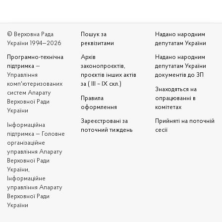
© Верховна Рада
Пошук за
Надано народним
України 1994—2026
реквізитами
депутатам України
Програмно-технічна
Архів
Надано народним
підтримка
—
законопроєктів,
депутатам України
Управління
проєктів інших актів
документів до ЗП
комп'ютеризованих
за ( III – IX скл.)
Знаходяться на
систем Апарату
Правила
опрацюванні в
Верховної Ради
оформлення
комітетах
України
Зареєстровані за
Прийняті на поточній
Iнформаційна
поточний тиждень
сесії
підтримка — Головне
організаційне
управління Апарату
Верховної Ради
України,
Інформаційне
управління Апарату
Верховної Ради
України