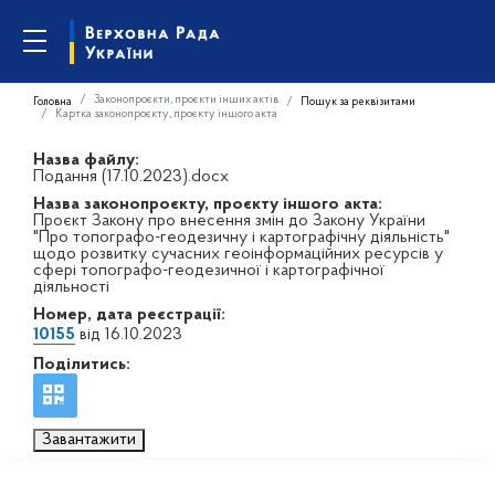
Законопроєкти, проєкти інших актів
Головна
Пошук за реквізитами
Картка законопроєкту, проєкту іншого акта
Назва файлу:
Подання (17.10.2023).docx
Назва законопроєкту, проєкту іншого акта:
Проєкт Закону про внесення змін до Закону України
"Про топографо-геодезичну і картографічну діяльність"
щодо розвитку сучасних геоінформаційних ресурсів у
сфері топографо-геодезичної і картографічної
діяльності
Номер, дата реєстрації:
10155
від 16.10.2023
Поділитись:
Завантажити