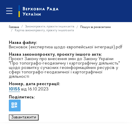
Законопроєкти, проєкти інших актів
Головна
Пошук за реквізитами
Картка законопроєкту, проєкту іншого акта
Назва файлу:
Висновок (експертиза щодо європейської інтеграції).pdf
Назва законопроєкту, проєкту іншого акта:
Проєкт Закону про внесення змін до Закону України
"Про топографо-геодезичну і картографічну діяльність"
щодо розвитку сучасних геоінформаційних ресурсів у
сфері топографо-геодезичної і картографічної
діяльності
Номер, дата реєстрації:
10155
від 16.10.2023
Поділитись:
Завантажити