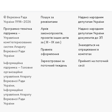
© Верховна Рада
Пошук за
Надано народним
України 1994—2026
реквізитами
депутатам України
Програмно-технічна
Архів
Надано народним
підтримка
—
законопроєктів,
депутатам України
Управління
проєктів інших актів
документів до ЗП
комп'ютеризованих
за ( III – IX скл.)
Знаходяться на
систем Апарату
Правила
опрацюванні в
Верховної Ради
оформлення
комітетах
України
Зареєстровані за
Прийняті на поточній
Iнформаційна
поточний тиждень
сесії
підтримка — Головне
організаційне
управління Апарату
Верховної Ради
України,
Інформаційне
управління Апарату
Верховної Ради
України