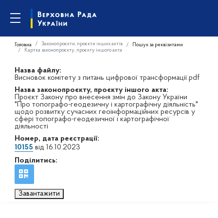
Законопроєкти, проєкти інших актів
Головна
Пошук за реквізитами
Картка законопроєкту, проєкту іншого акта
Назва файлу:
Висновок комітету з питань цифрової трансформації.pdf
Назва законопроєкту, проєкту іншого акта:
Проєкт Закону про внесення змін до Закону України
"Про топографо-геодезичну і картографічну діяльність"
щодо розвитку сучасних геоінформаційних ресурсів у
сфері топографо-геодезичної і картографічної
діяльності
Номер, дата реєстрації:
10155
від 16.10.2023
Поділитись:
Завантажити