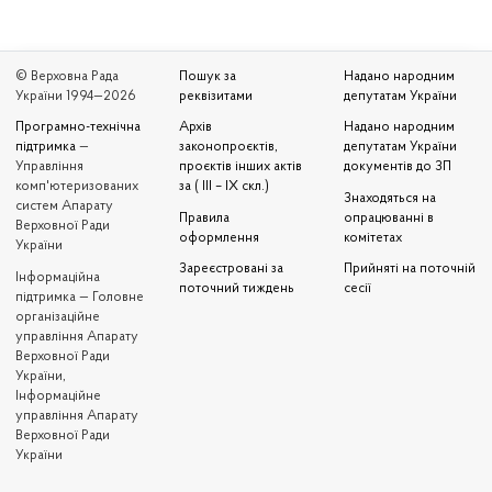
© Верховна Рада
Пошук за
Надано народним
України 1994—2026
реквізитами
депутатам України
Програмно-технічна
Архів
Надано народним
підтримка
—
законопроєктів,
депутатам України
Управління
проєктів інших актів
документів до ЗП
комп'ютеризованих
за ( III – IX скл.)
Знаходяться на
систем Апарату
Правила
опрацюванні в
Верховної Ради
оформлення
комітетах
України
Зареєстровані за
Прийняті на поточній
Iнформаційна
поточний тиждень
сесії
підтримка — Головне
організаційне
управління Апарату
Верховної Ради
України,
Інформаційне
управління Апарату
Верховної Ради
України