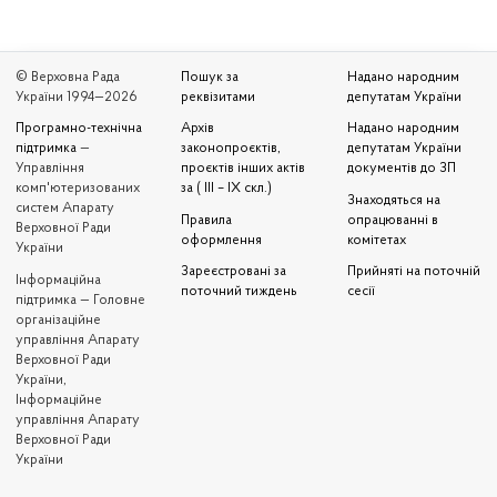
© Верховна Рада
Пошук за
Надано народним
України 1994—2026
реквізитами
депутатам України
Програмно-технічна
Архів
Надано народним
підтримка
—
законопроєктів,
депутатам України
Управління
проєктів інших актів
документів до ЗП
комп'ютеризованих
за ( III – IX скл.)
Знаходяться на
систем Апарату
Правила
опрацюванні в
Верховної Ради
оформлення
комітетах
України
Зареєстровані за
Прийняті на поточній
Iнформаційна
поточний тиждень
сесії
підтримка — Головне
організаційне
управління Апарату
Верховної Ради
України,
Інформаційне
управління Апарату
Верховної Ради
України