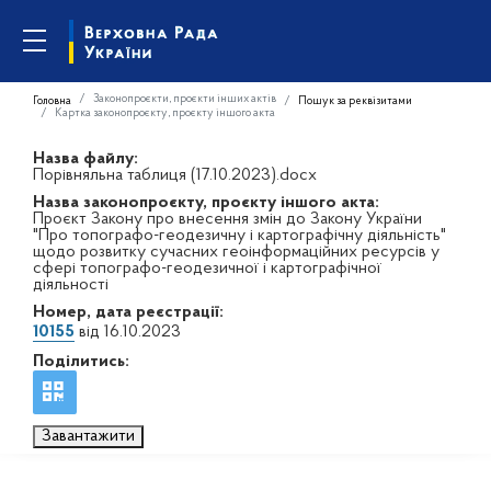
Законопроєкти, проєкти інших актів
Головна
Пошук за реквізитами
Картка законопроєкту, проєкту іншого акта
Назва файлу:
Порівняльна таблиця (17.10.2023).docx
Назва законопроєкту, проєкту іншого акта:
Проєкт Закону про внесення змін до Закону України
"Про топографо-геодезичну і картографічну діяльність"
щодо розвитку сучасних геоінформаційних ресурсів у
сфері топографо-геодезичної і картографічної
діяльності
Номер, дата реєстрації:
10155
від 16.10.2023
Поділитись:
Завантажити