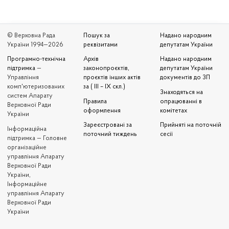
© Верховна Рада
Пошук за
Надано народним
України 1994—2026
реквізитами
депутатам України
Програмно-технічна
Архів
Надано народним
підтримка
—
законопроєктів,
депутатам України
Управління
проєктів інших актів
документів до ЗП
комп'ютеризованих
за ( III – IX скл.)
Знаходяться на
систем Апарату
Правила
опрацюванні в
Верховної Ради
оформлення
комітетах
України
Зареєстровані за
Прийняті на поточній
Iнформаційна
поточний тиждень
сесії
підтримка — Головне
організаційне
управління Апарату
Верховної Ради
України,
Інформаційне
управління Апарату
Верховної Ради
України