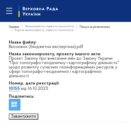
Законопроєкти, проєкти інших актів
Головна
Пошук за реквізитами
Картка законопроєкту, проєкту іншого акта
Назва файлу:
Висновок (бюджетна експертиза).pdf
Назва законопроєкту, проєкту іншого акта:
Проєкт Закону про внесення змін до Закону України
"Про топографо-геодезичну і картографічну діяльність"
щодо розвитку сучасних геоінформаційних ресурсів у
сфері топографо-геодезичної і картографічної
діяльності
Номер, дата реєстрації:
10155
від 16.10.2023
Поділитись:
Завантажити