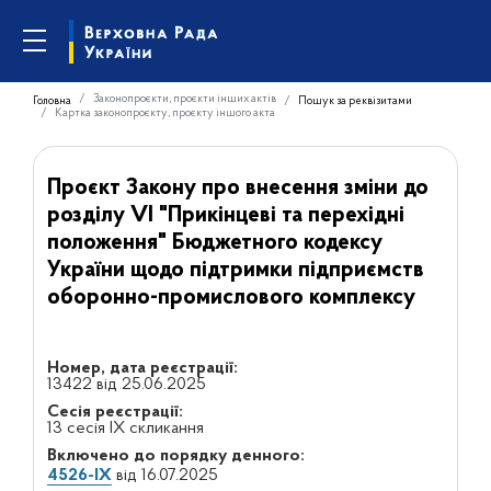
Законопроєкти, проєкти інших актів
Головна
Пошук за реквізитами
Картка законопроєкту, проєкту іншого акта
Проєкт Закону про внесення зміни до
розділу VI "Прикінцеві та перехідні
положення" Бюджетного кодексу
України щодо підтримки підприємств
оборонно-промислового комплексу
Номер, дата реєстрації:
13422 від 25.06.2025
Сесія реєстрації:
13 сесія IX скликання
Включено до порядку денного:
4526-IX
від 16.07.2025