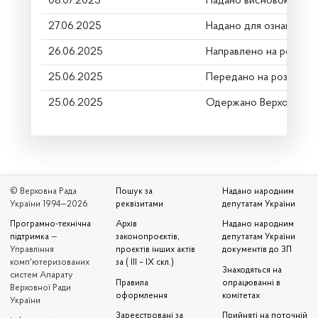
08.07.2025
Надано висновок Комі
27.06.2025
Надано для ознайомле
26.06.2025
Направлено на розгляд
25.06.2025
Передано на розгляд к
25.06.2025
Одержано Верховною 
© Верховна Рада
Пошук за
Надано народним
України 1994—2026
реквізитами
депутатам України
Програмно-технічна
Архів
Надано народним
підтримка
—
законопроєктів,
депутатам України
Управління
проєктів інших актів
документів до ЗП
комп'ютеризованих
за ( III – IX скл.)
Знаходяться на
систем Апарату
Правила
опрацюванні в
Верховної Ради
оформлення
комітетах
України
Зареєстровані за
Прийняті на поточній