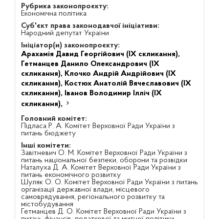
Рубрика законопроєкту:
Економічна політика
Суб'єкт права законодавчої ініціативи:
Народний депутат України
Ініціатор(и) законопроєкту:
Арахамія Давид Георгійович (IX скликання),
Гетманцев Данило Олександрович (IX
скликання),
Клочко Андрій Андрійович (IX
скликання),
Костюх Анатолій Вячеславович (IX
скликання),
Іванов Володимир Ілліч (IX
скликання),
Головний комітет:
Підласа Р. А. Комітет Верховної Ради України з
питань бюджету
Інші комітети:
Завітневич О. М. Комітет Верховної Ради України з
питань національної безпеки, оборони та розвідки
Наталуха Д. А. Комітет Верховної Ради України з
питань економічного розвитку
Шуляк О. О. Комітет Верховної Ради України з питань
організації державної влади, місцевого
самоврядування, регіонального розвитку та
містобудування
Гетманцев Д. О. Комітет Верховної Ради України з
питань фінансів, податкової та митної політики