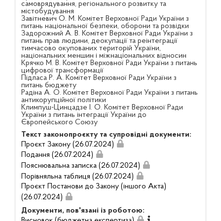
самоврядування, регіонального розвитку та
містобудування
Завітневич О. М. Комітет Верховної Ради України з
питань національної безпеки, оборони та розвідки
Задорожний А. В. Комітет Верховної Ради України з
питань прав людини, деокупації та реінтеграції
тимчасово окупованих територій України,
національних меншин і міжнаціональних відносин
Крячко М. В. Комітет Верховної Ради України з питань
цифрової трансформації
Підласа Р. А. Комітет Верховної Ради України з
питань бюджету
Радіна А. О. Комітет Верховної Ради України з питань
антикорупційної політики
Климпуш-Цинцадзе І. О. Комітет Верховної Ради
України з питань інтеграції України до
Європейського Союзу
Текст законопроєкту та супровідні документи:
Проєкт Закону (26.07.2024)
Подання (26.07.2024)
Пояснювальна записка (26.07.2024)
Порівняльна таблиця (26.07.2024)
Проєкт Постанови до Закону (іншого Акта)
(26.07.2024)
Документи, пов'язані із роботою:
Висновок (бюджетна експертиза)