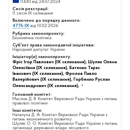
11440 від 24.07.2024
Сесія реєстрації:
11 сесія IX скликання
Включено до порядку денного:
4775-IX
від 10.02.2026
Рубрика законопроєкту:
Економічна політика
Суб'єкт права законодавчої ініціативи:
Народний депутат України
Ініціатор(и) законопроєкту:
Фріс Ігор Павлович (IX скликання),
Шуляк Олена
Олексіївна (IX скликання),
Батенко Тарас
Іванович (IX скликання),
Фролов Павло
Валерійович (IX скликання),
Горбенко Руслан
Олександрович (IX скликання),
Головний комітет:
Маслов Д. В. Комітет Верховної Ради України з питань
правової політики
Інші комітети:
Наталуха Д. А. Комітет Верховної Ради України з
питань економічного розвитку
Шуляк О. О. Комітет Верховної Ради України з питань
організації державної влади, місцевого