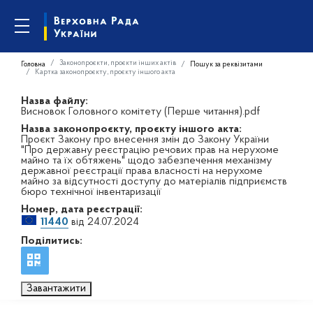
Законопроєкти, проєкти інших актів
Головна
Пошук за реквізитами
Картка законопроєкту, проєкту іншого акта
Назва файлу:
Висновок Головного комітету (Перше читання).pdf
Назва законопроєкту, проєкту іншого акта:
Проєкт Закону про внесення змін до Закону України
"Про державну реєстрацію речових прав на нерухоме
майно та їх обтяжень" щодо забезпечення механізму
державної реєстрації права власності на нерухоме
майно за відсутності доступу до матеріалів підприємств
бюро технічної інвентаризації
Номер, дата реєстрації:
11440
від 24.07.2024
Поділитись:
Завантажити