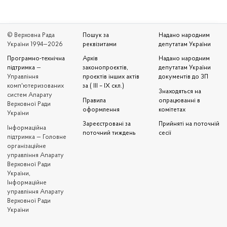
© Верховна Рада
Пошук за
Надано народним
України 1994—2026
реквізитами
депутатам України
Програмно-технічна
Архів
Надано народним
підтримка
—
законопроєктів,
депутатам України
Управління
проєктів інших актів
документів до ЗП
комп'ютеризованих
за ( III – IX скл.)
Знаходяться на
систем Апарату
Правила
опрацюванні в
Верховної Ради
оформлення
комітетах
України
Зареєстровані за
Прийняті на поточній
Iнформаційна
поточний тиждень
сесії
підтримка — Головне
організаційне
управління Апарату
Верховної Ради
України,
Інформаційне
управління Апарату
Верховної Ради
України