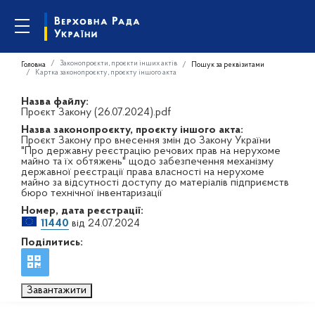
Законопроєкти, проєкти інших актів
Головна
Пошук за реквізитами
Картка законопроєкту, проєкту іншого акта
Назва файлу:
Проєкт Закону (26.07.2024).pdf
Назва законопроєкту, проєкту іншого акта:
Проєкт Закону про внесення змін до Закону України
"Про державну реєстрацію речових прав на нерухоме
майно та їх обтяжень" щодо забезпечення механізму
державної реєстрації права власності на нерухоме
майно за відсутності доступу до матеріалів підприємств
бюро технічної інвентаризації
Номер, дата реєстрації:
11440
від 24.07.2024
Поділитись:
Завантажити