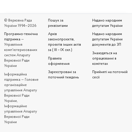
© Верховна Рада
Пошук за
Надано народним
України 1994—2026
реквізитами
депутатам України
Програмно-технічна
Архів
Надано народним
підтримка
—
законопроєктів,
депутатам України
Управління
проєктів інших актів
документів до ЗП
комп'ютеризованих
за ( III – IX скл.)
Знаходяться на
систем Апарату
Правила
опрацюванні в
Верховної Ради
оформлення
комітетах
України
Зареєстровані за
Прийняті на поточній
Iнформаційна
поточний тиждень
сесії
підтримка — Головне
організаційне
управління Апарату
Верховної Ради
України,
Інформаційне
управління Апарату
Верховної Ради
України