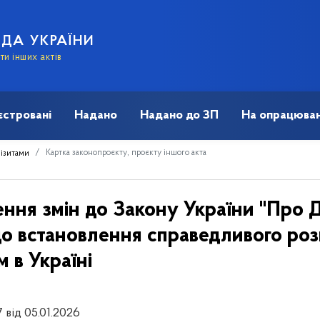
АДА УКРАЇНИ
и інших актів
єстровані
Надано
Надано до ЗП
На опрацюван
Картка законопроєкту, проєкту іншого акта
візитами
ення змін до Закону України "Пр
до встановлення справедливого роз
 в Україні
 від 05.01.2026