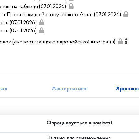
няльна таблиця (07.01.2026)
кт Постанови до Закону (іншого Акта) (07.01.2026)
ок (07.01.2026)
ок (07.01.2026)
овок (експертиза щодо європейської інтеграції)
зані
Альтернативні
Хронолог
Опрацьовується в комітеті
Надано для ознайомлення