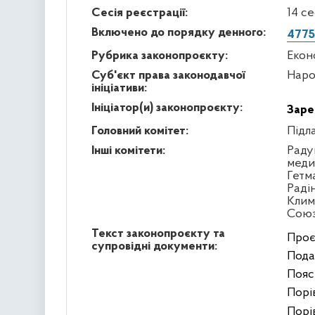
Сесія реєстрації:
14 с
Включено до порядку денного:
4775
Рубрика законопроєкту:
Екон
Суб'єкт права законодавчої
Наро
ініціативи:
Ініціатор(и) законопроєкту:
Заре
Головний комітет:
Підл
Інші комітети:
Раду
меди
Гетм
Раді
Клим
Сою
Текст законопроєкту та
Проє
супровідні документи:
Пода
Пояс
Порів
Порів