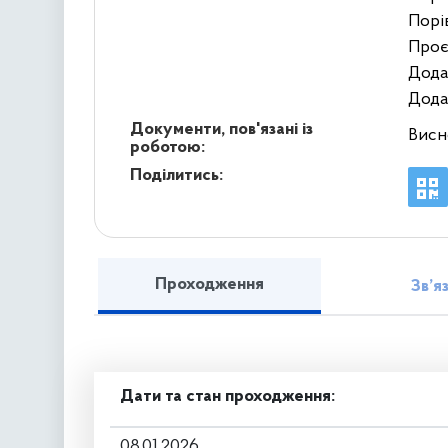
Порів
Проє
Додат
Додат
Документи, пов'язані із
Висн
роботою:
Поділитись:
Проходження
Зв’я
Дати та стан проходження:
08.01.2026