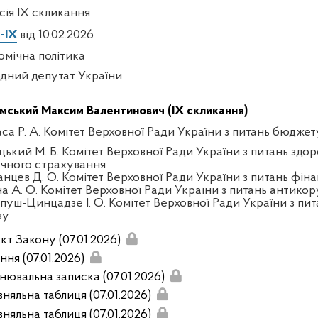
есія IX скликання
-IX
від 10.02.2026
омічна політика
дний депутат України
мський Максим Валентинович (IX скликання)
аса Р. А. Комітет Верховної Ради України з питань бюджет
цький М. Б. Комітет Верховної Ради України з питань здор
чного страхування
анцев Д. О. Комітет Верховної Ради України з питань фінан
на А. О. Комітет Верховної Ради України з питань антикор
пуш-Цинцадзе І. О. Комітет Верховної Ради України з пит
зу
кт Закону (07.01.2026)
ння (07.01.2026)
нювальна записка (07.01.2026)
няльна таблиця (07.01.2026)
няльна таблиця (07.01.2026)