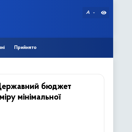
A
ні
Прийнято
о Державний бюджет
міру мінімальної