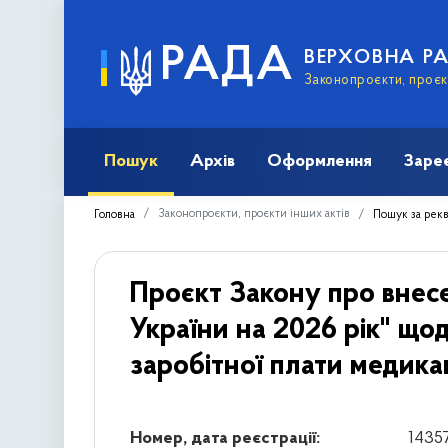
РАДА
ВЕРХОВНА Р
Законопроєкти, проєкт
Пошук
Архів
Оформлення
Заре
Законопроєкти, проєкти інших актів
Головна
Пошук за рек
Проєкт Закону про внес
України на 2026 рік" що
заробітної плати медикам
Номер, дата реєстрації:
14357