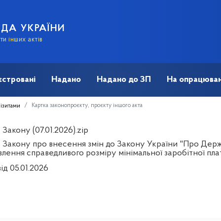
АДА УКРАЇНИ
и інших актів
єстровані
Надано
Надано до ЗП
На опрацюван
Картка законопроєкту, проєкту іншого акта
візитами
Закону (07.01.2026).zip
 Закону про внесення змін до Закону України "Про Держ
лення справедливого розміру мінімальної заробітної пла
ід 05.01.2026