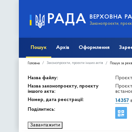
РАДА
ВЕРХОВНА Р
Законопроєкти, проєкт
Пошук
Архів
Оформлення
Заре
Законопроєкти, проєкти інших актів
Головна
Пошук за рек
Назва файлу:
Проєкт 
Назва законопроєкту, проєкту
Проєкт
іншого акта:
встанов
Номер, дата реєстрації:
14357
в
Поділитись:
Завантажити