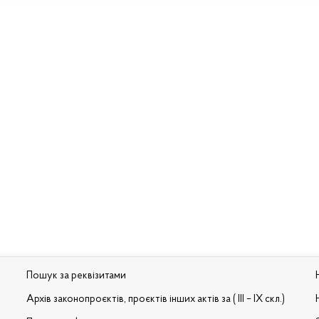
Пошук за реквізитами
Архів законопроєктів, проєктів інших актів за ( III – IX скл.)