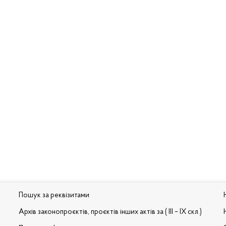
Пошук за реквізитами
Архів законопроєктів, проєктів інших актів за ( III – IX скл.)