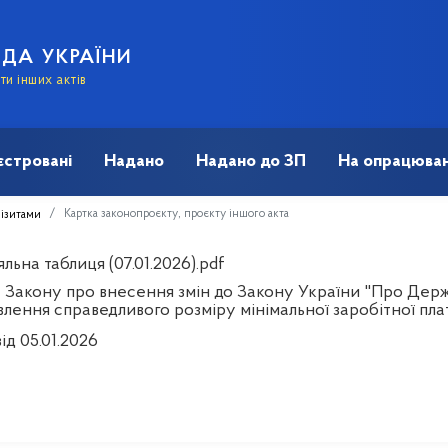
АДА УКРАЇНИ
и інших актів
єстровані
Надано
Надано до ЗП
На опрацюван
Картка законопроєкту, проєкту іншого акта
візитами
льна таблиця (07.01.2026).pdf
 Закону про внесення змін до Закону України "Про Держ
лення справедливого розміру мінімальної заробітної пла
ід 05.01.2026