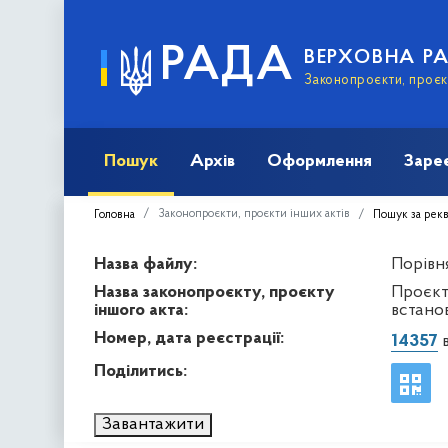
РАДА
ВЕРХОВНА Р
Законопроєкти, проєкт
Пошук
Архів
Оформлення
Заре
Законопроєкти, проєкти інших актів
Головна
Пошук за рек
Назва файлу:
Порівня
Назва законопроєкту, проєкту
Проєкт
іншого акта:
встанов
Номер, дата реєстрації:
14357
в
Поділитись:
Завантажити