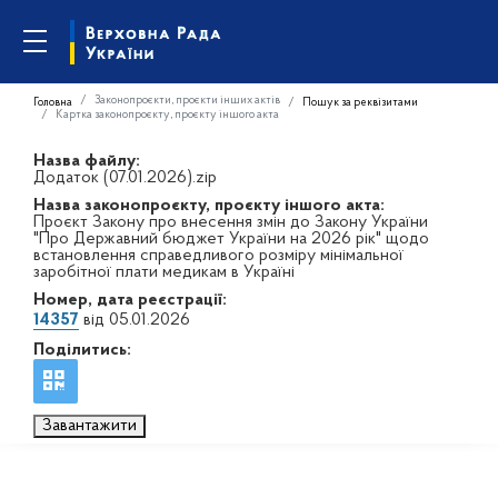
Законопроєкти, проєкти інших актів
Головна
Пошук за реквізитами
Картка законопроєкту, проєкту іншого акта
Назва файлу:
Додаток (07.01.2026).zip
Назва законопроєкту, проєкту іншого акта:
Проєкт Закону про внесення змін до Закону України
"Про Державний бюджет України на 2026 рік" щодо
встановлення справедливого розміру мінімальної
заробітної плати медикам в Україні
Номер, дата реєстрації:
14357
від 05.01.2026
Поділитись:
Завантажити