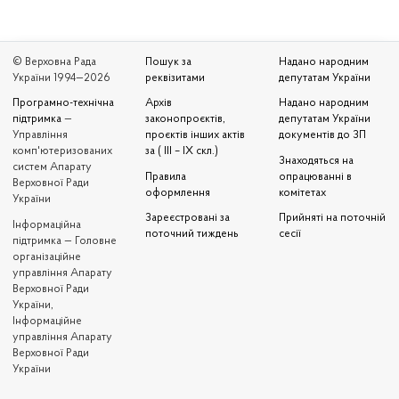
© Верховна Рада
Пошук за
Надано народним
України 1994—2026
реквізитами
депутатам України
Програмно-технічна
Архів
Надано народним
підтримка
—
законопроєктів,
депутатам України
Управління
проєктів інших актів
документів до ЗП
комп'ютеризованих
за ( III – IX скл.)
Знаходяться на
систем Апарату
Правила
опрацюванні в
Верховної Ради
оформлення
комітетах
України
Зареєстровані за
Прийняті на поточній
Iнформаційна
поточний тиждень
сесії
підтримка — Головне
організаційне
управління Апарату
Верховної Ради
України,
Інформаційне
управління Апарату
Верховної Ради
України