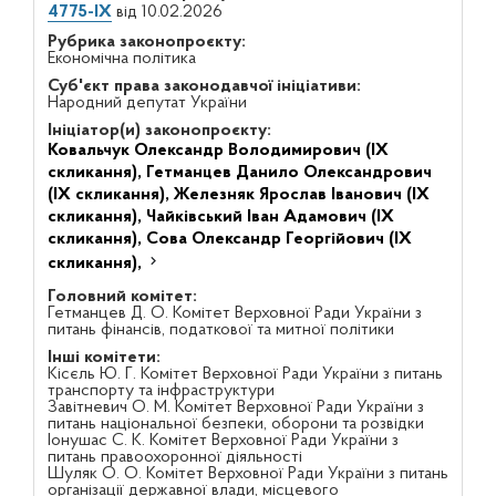
4775-IX
від 10.02.2026
Рубрика законопроєкту:
Економічна політика
Суб'єкт права законодавчої ініціативи:
Народний депутат України
Ініціатор(и) законопроєкту:
Ковальчук Олександр Володимирович (IX
скликання),
Гетманцев Данило Олександрович
(IX скликання),
Железняк Ярослав Іванович (IX
скликання),
Чайківський Іван Адамович (IX
скликання),
Сова Олександр Георгійович (IX
скликання),
Головний комітет:
Гетманцев Д. О. Комітет Верховної Ради України з
питань фінансів, податкової та митної політики
Інші комітети:
Кісєль Ю. Г. Комітет Верховної Ради України з питань
транспорту та інфраструктури
Завітневич О. М. Комітет Верховної Ради України з
питань національної безпеки, оборони та розвідки
Іонушас С. К. Комітет Верховної Ради України з
питань правоохоронної діяльності
Шуляк О. О. Комітет Верховної Ради України з питань
організації державної влади, місцевого