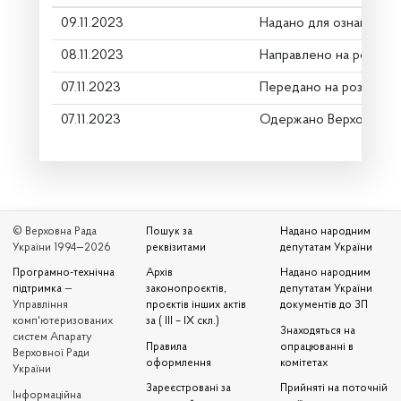
09.11.2023
Надано для ознайомле
08.11.2023
Направлено на розгляд
07.11.2023
Передано на розгляд к
07.11.2023
Одержано Верховною 
© Верховна Рада
Пошук за
Надано народним
України 1994—2026
реквізитами
депутатам України
Програмно-технічна
Архів
Надано народним
підтримка
—
законопроєктів,
депутатам України
Управління
проєктів інших актів
документів до ЗП
комп'ютеризованих
за ( III – IX скл.)
Знаходяться на
систем Апарату
Правила
опрацюванні в
Верховної Ради
оформлення
комітетах
України
Зареєстровані за
Прийняті на поточній
Iнформаційна