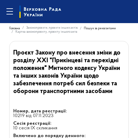
Законопроєкти, проєкти інших актів
Головна
Пошук за реквізитами
Картка законопроєкту, проєкту іншого акта
Проєкт Закону про внесення зміни до
розділу ХХІ "Прикінцеві та перехідні
положення" Митного кодексу України
та інших законів України щодо
забезпечення потреб сил безпеки та
оборони транспортними засобами
Номер, дата реєстрації:
10219 від 07.11.2023
Сесія реєстрації:
10 сесія IX скликання
Включено до порядку денного: