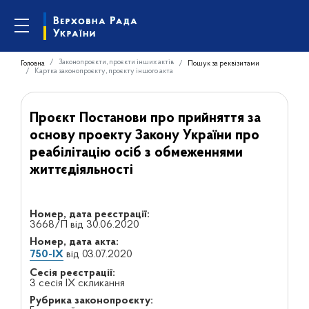
Законопроєкти, проєкти інших актів
Головна
Пошук за реквізитами
Картка законопроєкту, проєкту іншого акта
Проєкт Постанови про прийняття за
основу проекту Закону України про
реабілітацію осіб з обмеженнями
життєдіяльності
Номер, дата реєстрації:
3668/П від 30.06.2020
Номер, дата акта:
750-IX
від 03.07.2020
Сесія реєстрації:
3 сесія IX скликання
Рубрика законопроєкту: