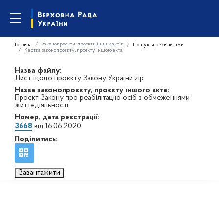
Законопроєкти, проєкти інших актів
Головна
Пошук за реквізитами
Картка законопроєкту, проєкту іншого акта
Назва файлу:
Лист щодо проєкту Закону України.zip
Назва законопроєкту, проєкту іншого акта:
Проєкт Закону про реабілітацію осіб з обмеженнями
життєдіяльності
Номер, дата реєстрації:
3668
від 16.06.2020
Поділитись:
Завантажити