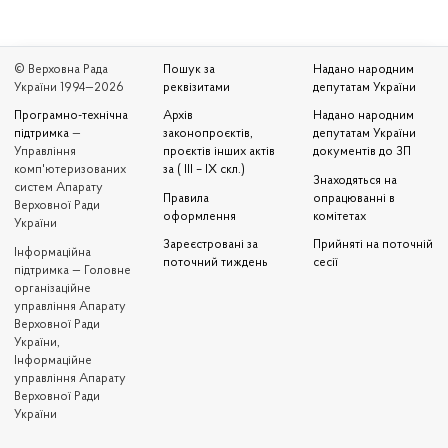
© Верховна Рада
Пошук за
Надано народним
України 1994—2026
реквізитами
депутатам України
Програмно-технічна
Архів
Надано народним
підтримка
—
законопроєктів,
депутатам України
Управління
проєктів інших актів
документів до ЗП
комп'ютеризованих
за ( III – IX скл.)
Знаходяться на
систем Апарату
Правила
опрацюванні в
Верховної Ради
оформлення
комітетах
України
Зареєстровані за
Прийняті на поточній
Iнформаційна
поточний тиждень
сесії
підтримка — Головне
організаційне
управління Апарату
Верховної Ради
України,
Інформаційне
управління Апарату
Верховної Ради
України