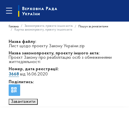
Законопроєкти, проєкти інших актів
Головна
Пошук за реквізитами
Картка законопроєкту, проєкту іншого акта
Назва файлу:
Лист щодо проєкту Закону України.zip
Назва законопроєкту, проєкту іншого акта:
Проєкт Закону про реабілітацію осіб з обмеженнями
життєдіяльності
Номер, дата реєстрації:
3668
від 16.06.2020
Поділитись:
Завантажити