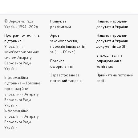
© Верховна Рада
Пошук за
Надано народним
України 1994—2026
реквізитами
депутатам України
Програмно-технічна
Архів
Надано народним
підтримка
—
законопроєктів,
депутатам України
Управління
проєктів інших актів
документів до ЗП
комп'ютеризованих
за ( III – IX скл.)
Знаходяться на
систем Апарату
Правила
опрацюванні в
Верховної Ради
оформлення
комітетах
України
Зареєстровані за
Прийняті на поточній
Iнформаційна
поточний тиждень
сесії
підтримка — Головне
організаційне
управління Апарату
Верховної Ради
України,
Інформаційне
управління Апарату
Верховної Ради
України