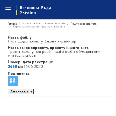
Законопроєкти, проєкти інших актів
Головна
Пошук за реквізитами
Картка законопроєкту, проєкту іншого акта
Назва файлу:
Лист щодо проєкту Закону України.zip
Назва законопроєкту, проєкту іншого акта:
Проєкт Закону про реабілітацію осіб з обмеженнями
життєдіяльності
Номер, дата реєстрації:
3668
від 16.06.2020
Поділитись:
Завантажити