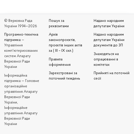
© Верховна Рада
Пошук за
Надано народним
України 1994—2026
реквізитами
депутатам України
Програмно-технічна
Архів
Надано народним
підтримка
—
законопроєктів,
депутатам України
Управління
проєктів інших актів
документів до ЗП
комп'ютеризованих
за ( III – IX скл.)
Знаходяться на
систем Апарату
Правила
опрацюванні в
Верховної Ради
оформлення
комітетах
України
Зареєстровані за
Прийняті на поточній
Iнформаційна
поточний тиждень
сесії
підтримка — Головне
організаційне
управління Апарату
Верховної Ради
України,
Інформаційне
управління Апарату
Верховної Ради
України