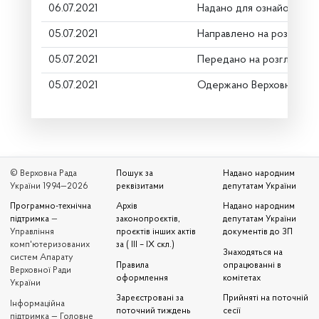
06.07.2021
Надано для ознайомленн
05.07.2021
Направлено на розгляд К
05.07.2021
Передано на розгляд кер
05.07.2021
Одержано Верховною Ра
© Верховна Рада
Пошук за
Надано народним
України 1994—2026
реквізитами
депутатам України
Програмно-технічна
Архів
Надано народним
підтримка
—
законопроєктів,
депутатам України
Управління
проєктів інших актів
документів до ЗП
комп'ютеризованих
за ( III – IX скл.)
Знаходяться на
систем Апарату
Правила
опрацюванні в
Верховної Ради
оформлення
комітетах
України
Зареєстровані за
Прийняті на поточній
Iнформаційна
поточний тиждень
сесії
підтримка — Головне