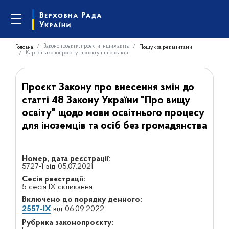
Законопроєкти, проєкти інших актів
Головна
Пошук за реквізитами
Картка законопроєкту, проєкту іншого акта
Проєкт Закону про внесення змін до
статті 48 Закону України "Про вищу
освіту" щодо мови освітнього процесу
для іноземців та осіб без громадянства
Номер, дата реєстрації:
5727-1 від 05.07.2021
Сесія реєстрації:
5 сесія IX скликання
Включено до порядку денного:
2557-IX
від 06.09.2022
Рубрика законопроєкту: