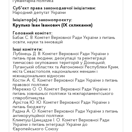
Гуманітарна політика
Суб'єкт права законодавчої ініціативи:
Народний депутат України
Ініціатор(и) законопроєкту:
Крулько Іван Іванович (IX скликання)
Головний комітет:
Бабак С. В. Комітет Верховної Ради України з питань
освіти, науки та інновацій
Інші комітети:
Лубінець Д. В. Комітет Верховної Ради України з
питань прав людини, деокупації та реінтеграції
тимчасово окупованих територій у Донецькій,
Луганській областях та Автономної Республіки Крим,
міста Севастополя, національних меншин і
міжнаціональних відносин
Костін А. Є. Комітет Верховної Ради України з питань
правової політики
Мережко О. О. Комітет Верховної Ради України з
питань зовнішньої політики та міжпарламентського
співробітництва
Арістов Ю. Ю. Комітет Верховної Ради України з
питань бюджету
Радіна А. О. Комітет Верховної Ради України з питань
антикорупційної політики
Климпуш-Цинцадзе І. О. Комітет Верховної Ради
України з питань інтеграції України до
Європейського Союзу