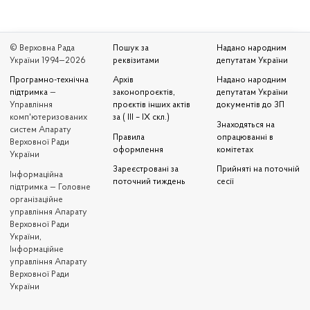
© Верховна Рада
Пошук за
Надано народним
України 1994—2026
реквізитами
депутатам України
Програмно-технічна
Архів
Надано народним
підтримка
—
законопроєктів,
депутатам України
Управління
проєктів інших актів
документів до ЗП
комп'ютеризованих
за ( III – IX скл.)
Знаходяться на
систем Апарату
Правила
опрацюванні в
Верховної Ради
оформлення
комітетах
України
Зареєстровані за
Прийняті на поточній
Iнформаційна
поточний тиждень
сесії
підтримка — Головне
організаційне
управління Апарату
Верховної Ради
України,
Інформаційне
управління Апарату
Верховної Ради
України