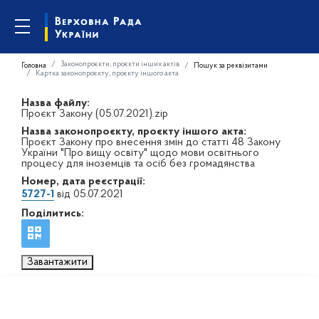
Законопроєкти, проєкти інших актів
Головна
Пошук за реквізитами
Картка законопроєкту, проєкту іншого акта
Назва файлу:
Проєкт Закону (05.07.2021).zip
Назва законопроєкту, проєкту іншого акта:
Проєкт Закону про внесення змін до статті 48 Закону
України "Про вищу освіту" щодо мови освітнього
процесу для іноземців та осіб без громадянства
Номер, дата реєстрації:
5727-1
від 05.07.2021
Поділитись:
Завантажити