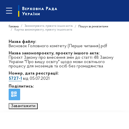
Законопроєкти, проєкти інших актів
Головна
Пошук за реквізитами
Картка законопроєкту, проєкту іншого акта
Назва файлу:
Висновок Головного комітету (Перше читання).pdf
Назва законопроєкту, проєкту іншого акта:
Проєкт Закону про внесення змін до статті 48 Закону
України "Про вищу освіту" щодо мови освітнього
процесу для іноземців та осіб без громадянства
Номер, дата реєстрації:
5727-1
від 05.07.2021
Поділитись:
Завантажити