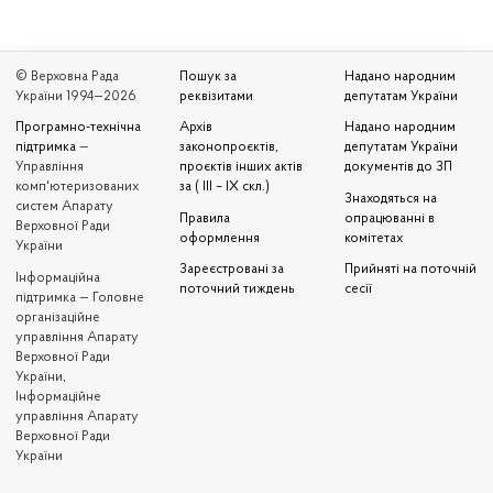
© Верховна Рада
Пошук за
Надано народним
України 1994—2026
реквізитами
депутатам України
Програмно-технічна
Архів
Надано народним
підтримка
—
законопроєктів,
депутатам України
Управління
проєктів інших актів
документів до ЗП
комп'ютеризованих
за ( III – IX скл.)
Знаходяться на
систем Апарату
Правила
опрацюванні в
Верховної Ради
оформлення
комітетах
України
Зареєстровані за
Прийняті на поточній
Iнформаційна
поточний тиждень
сесії
підтримка — Головне
організаційне
управління Апарату
Верховної Ради
України,
Інформаційне
управління Апарату
Верховної Ради
України