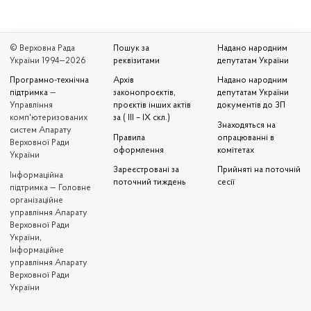
© Верховна Рада
Пошук за
Надано народним
України 1994—2026
реквізитами
депутатам України
Програмно-технічна
Архів
Надано народним
підтримка
—
законопроєктів,
депутатам України
Управління
проєктів інших актів
документів до ЗП
комп'ютеризованих
за ( III – IX скл.)
Знаходяться на
систем Апарату
Правила
опрацюванні в
Верховної Ради
оформлення
комітетах
України
Зареєстровані за
Прийняті на поточній
Iнформаційна
поточний тиждень
сесії
підтримка — Головне
організаційне
управління Апарату
Верховної Ради
України,
Інформаційне
управління Апарату
Верховної Ради
України