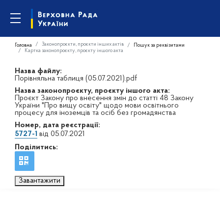
Законопроєкти, проєкти інших актів
Головна
Пошук за реквізитами
Картка законопроєкту, проєкту іншого акта
Назва файлу:
Порівняльна таблиця (05.07.2021).pdf
Назва законопроєкту, проєкту іншого акта:
Проєкт Закону про внесення змін до статті 48 Закону
України "Про вищу освіту" щодо мови освітнього
процесу для іноземців та осіб без громадянства
Номер, дата реєстрації:
5727-1
від 05.07.2021
Поділитись:
Завантажити