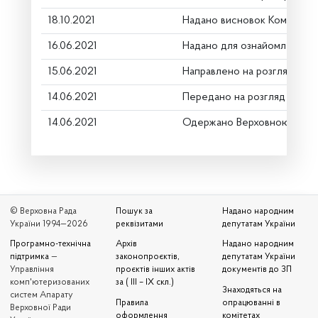
18.10.2021
Надано висновок Комітету 
16.06.2021
Надано для ознайомлення
15.06.2021
Направлено на розгляд Ком
14.06.2021
Передано на розгляд керів
14.06.2021
Одержано Верховною Радо
© Верховна Рада
Пошук за
Надано народним
України 1994—2026
реквізитами
депутатам України
Програмно-технічна
Архів
Надано народним
підтримка
—
законопроєктів,
депутатам України
Управління
проєктів інших актів
документів до ЗП
комп'ютеризованих
за ( III – IX скл.)
Знаходяться на
систем Апарату
Правила
опрацюванні в
Верховної Ради
оформлення
комітетах