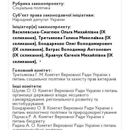
Рубрика законопроєкту:
Соціальна політика
Суб'єкт права законодавчої ініціативи:
Народний депутат України
Ініціатор(и) законопроєкту:
Василевська-Смаглюк Ольга Михайлівна (IX
скликання),
Третьякова Галина Миколаївна (IX
скликання),
Бондаренко Олег Володимирович
(IX скликання),
Ватрас Володимир Антонович
(IX скликання),
Кравчук Євгенія Михайлівна (IX
скликання),
Головний комітет:
Третьякова Г. М. Комітет Верховної Ради України з
питань соціальної політики та захисту прав ветеранів
Інші комітети:
Шуляк О. О. Комітет Верховної Ради України з питань
організації державної влади, місцевого
самоврядування, регіонального розвитку та
містобудування
Бондаренко О. В. Комітет Верховної Ради України з
питань екологічної політики та природокористування
Підласа Р. А. Комітет Верховної Ради України з
питань бюджету
Радіна А. О. Комітет Верховної Ради України з питань
антикорупційної політики