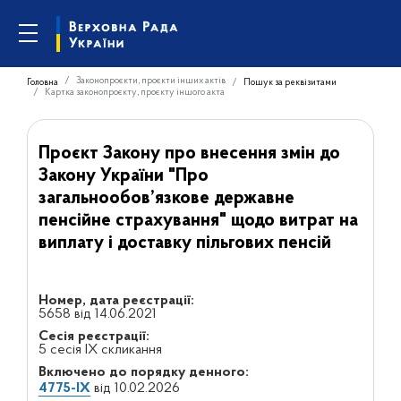
Законопроєкти, проєкти інших актів
Головна
Пошук за реквізитами
Картка законопроєкту, проєкту іншого акта
Проєкт Закону про внесення змін до
Закону України "Про
загальнообов’язкове державне
пенсійне страхування" щодо витрат на
виплату і доставку пільгових пенсій
Номер, дата реєстрації:
5658 від 14.06.2021
Сесія реєстрації:
5 сесія IX скликання
Включено до порядку денного:
4775-IX
від 10.02.2026