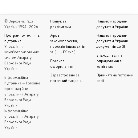
© Верховна Рада
Пошук за
Надано народним
України 1994—2026
реквізитами
депутатам України
Програмно-технічна
Архів
Надано народним
підтримка
—
законопроєктів,
депутатам України
Управління
проєктів інших актів
документів до ЗП
комп'ютеризованих
за ( III – IX скл.)
Знаходяться на
систем Апарату
Правила
опрацюванні в
Верховної Ради
оформлення
комітетах
України
Зареєстровані за
Прийняті на поточній
Iнформаційна
поточний тиждень
сесії
підтримка — Головне
організаційне
управління Апарату
Верховної Ради
України,
Інформаційне
управління Апарату
Верховної Ради
України