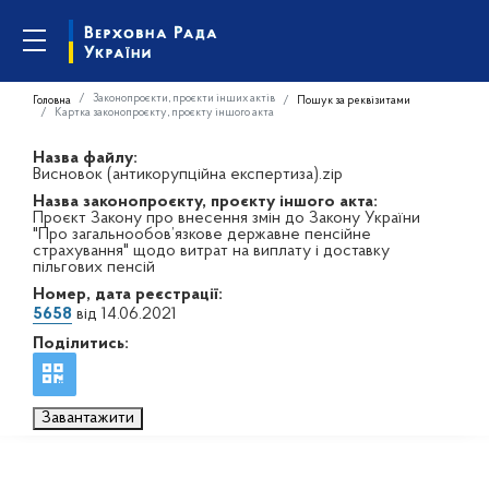
Законопроєкти, проєкти інших актів
Головна
Пошук за реквізитами
Картка законопроєкту, проєкту іншого акта
Назва файлу:
Висновок (антикорупційна експертиза).zip
Назва законопроєкту, проєкту іншого акта:
Проєкт Закону про внесення змін до Закону України
"Про загальнообов’язкове державне пенсійне
страхування" щодо витрат на виплату і доставку
пільгових пенсій
Номер, дата реєстрації:
5658
від 14.06.2021
Поділитись:
Завантажити