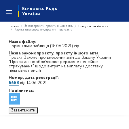
Законопроєкти, проєкти інших актів
Головна
Пошук за реквізитами
Картка законопроєкту, проєкту іншого акта
Назва файлу:
Порівняльна таблиця (15.06.2021).zip
Назва законопроєкту, проєкту іншого акта:
Проєкт Закону про внесення змін до Закону України
"Про загальнообов’язкове державне пенсійне
страхування" щодо витрат на виплату і доставку
пільгових пенсій
Номер, дата реєстрації:
5658
від 14.06.2021
Поділитись:
Завантажити