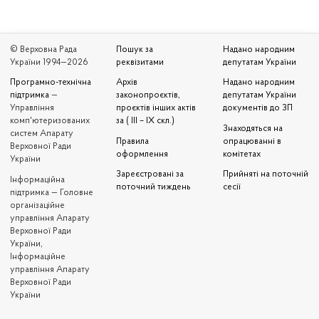
© Верховна Рада
Пошук за
Надано народним
України 1994—2026
реквізитами
депутатам України
Програмно-технічна
Архів
Надано народним
підтримка
—
законопроєктів,
депутатам України
Управління
проєктів інших актів
документів до ЗП
комп'ютеризованих
за ( III – IX скл.)
Знаходяться на
систем Апарату
Правила
опрацюванні в
Верховної Ради
оформлення
комітетах
України
Зареєстровані за
Прийняті на поточній
Iнформаційна
поточний тиждень
сесії
підтримка — Головне
організаційне
управління Апарату
Верховної Ради
України,
Інформаційне
управління Апарату
Верховної Ради
України