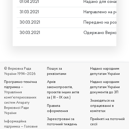
01.04.2021
Надано для ознайомле
31.03.2021
Направлено на розгляд
30.03.2021
Передано на розгляд к
30.03.2021
Одержано Верховною 
© Верховна Рада
Пошук за
Надано народним
України 1994—2026
реквізитами
депутатам України
Програмно-технічна
Архів
Надано народним
підтримка
—
законопроєктів,
депутатам України
Управління
проєктів інших актів
документів до ЗП
комп'ютеризованих
за ( III – IX скл.)
Знаходяться на
систем Апарату
Правила
опрацюванні в
Верховної Ради
оформлення
комітетах
України
Зареєстровані за
Прийняті на поточній
Iнформаційна
поточний тиждень
сесії
підтримка — Головне