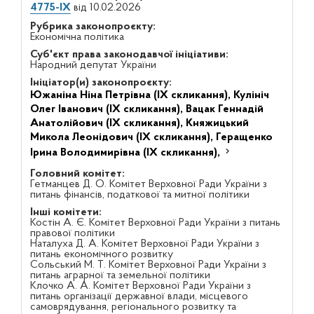
4775-IX
від 10.02.2026
Рубрика законопроєкту:
Економічна політика
Суб'єкт права законодавчої ініціативи:
Народний депутат України
Ініціатор(и) законопроєкту:
Южаніна Ніна Петрівна (IX скликання),
Кулініч
Олег Іванович (IX скликання),
Вацак Геннадій
Анатолійович (IX скликання),
Княжицький
Микола Леонідович (IX скликання),
Геращенко
Ірина Володимирівна (IX скликання),
Головний комітет:
Гетманцев Д. О. Комітет Верховної Ради України з
питань фінансів, податкової та митної політики
Інші комітети:
Костін А. Є. Комітет Верховної Ради України з питань
правової політики
Наталуха Д. А. Комітет Верховної Ради України з
питань економічного розвитку
Сольський М. Т. Комітет Верховної Ради України з
питань аграрної та земельної політики
Клочко А. А. Комітет Верховної Ради України з
питань організації державної влади, місцевого
самоврядування, регіонального розвитку та