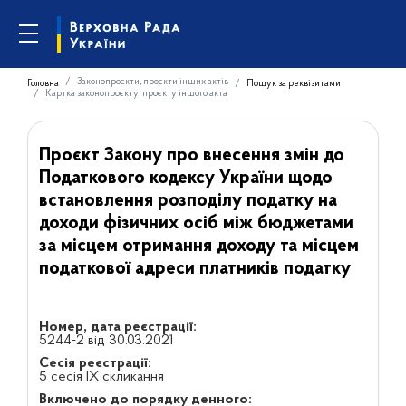
Законопроєкти, проєкти інших актів
Головна
Пошук за реквізитами
Картка законопроєкту, проєкту іншого акта
Проєкт Закону про внесення змін до
Податкового кодексу України щодо
встановлення розподілу податку на
доходи фізичних осіб між бюджетами
за місцем отримання доходу та місцем
податкової адреси платників податку
Номер, дата реєстрації:
5244-2 від 30.03.2021
Сесія реєстрації:
5 сесія IX скликання
Включено до порядку денного: