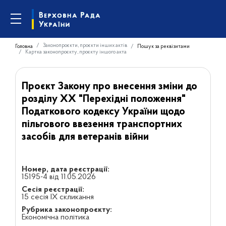
Законопроєкти, проєкти інших актів
Головна
Пошук за реквізитами
Картка законопроєкту, проєкту іншого акта
Проєкт Закону про внесення зміни до
розділу XX "Перехідні положення"
Податкового кодексу України щодо
пільгового ввезення транспортних
засобів для ветеранів війни
Номер, дата реєстрації:
15195-4 від 11.05.2026
Сесія реєстрації:
15 сесія IX скликання
Рубрика законопроєкту:
Економічна політика