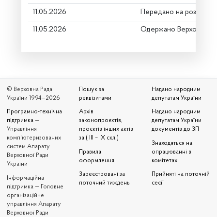
11.05.2026
Передано на розгляд к
11.05.2026
Одержано Верховною 
© Верховна Рада
Пошук за
Надано народним
України 1994—2026
реквізитами
депутатам України
Програмно-технічна
Архів
Надано народним
підтримка
—
законопроєктів,
депутатам України
Управління
проєктів інших актів
документів до ЗП
комп'ютеризованих
за ( III – IX скл.)
Знаходяться на
систем Апарату
Правила
опрацюванні в
Верховної Ради
оформлення
комітетах
України
Зареєстровані за
Прийняті на поточній
Iнформаційна
поточний тиждень
сесії
підтримка — Головне
організаційне
управління Апарату
Верховної Ради