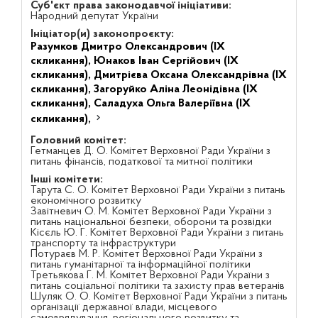
Суб'єкт права законодавчої ініціативи:
Народний депутат України
Ініціатор(и) законопроєкту:
Разумков Дмитро Олександрович (IX
скликання),
Юнаков Іван Сергійович (IX
скликання),
Дмитрієва Оксана Олександрівна (IX
скликання),
Загоруйко Аліна Леонідівна (IX
скликання),
Саладуха Ольга Валеріївна (IX
скликання),
Головний комітет:
Гетманцев Д. О. Комітет Верховної Ради України з
питань фінансів, податкової та митної політики
Інші комітети:
Тарута С. О. Комітет Верховної Ради України з питань
економічного розвитку
Завітневич О. М. Комітет Верховної Ради України з
питань національної безпеки, оборони та розвідки
Кісєль Ю. Г. Комітет Верховної Ради України з питань
транспорту та інфраструктури
Потураєв М. Р. Комітет Верховної Ради України з
питань гуманітарної та інформаційної політики
Третьякова Г. М. Комітет Верховної Ради України з
питань соціальної політики та захисту прав ветеранів
Шуляк О. О. Комітет Верховної Ради України з питань
організації державної влади, місцевого
самоврядування, регіонального розвитку та