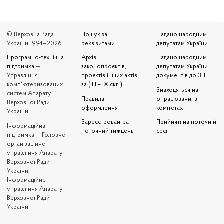
© Верховна Рада
Пошук за
Надано народним
України 1994—2026
реквізитами
депутатам України
Програмно-технічна
Архів
Надано народним
підтримка
—
законопроєктів,
депутатам України
Управління
проєктів інших актів
документів до ЗП
комп'ютеризованих
за ( III – IX скл.)
Знаходяться на
систем Апарату
Правила
опрацюванні в
Верховної Ради
оформлення
комітетах
України
Зареєстровані за
Прийняті на поточній
Iнформаційна
поточний тиждень
сесії
підтримка — Головне
організаційне
управління Апарату
Верховної Ради
України,
Інформаційне
управління Апарату
Верховної Ради
України