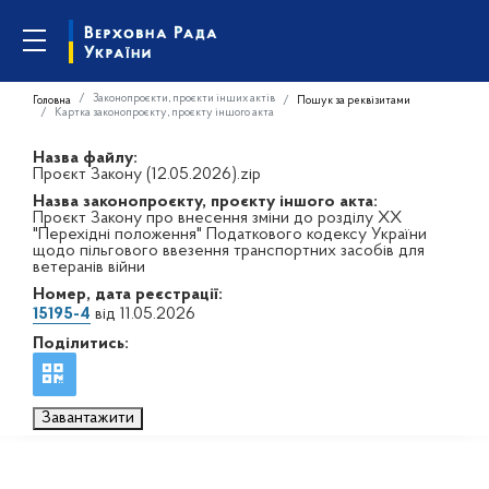
Законопроєкти, проєкти інших актів
Головна
Пошук за реквізитами
Картка законопроєкту, проєкту іншого акта
Назва файлу:
Проєкт Закону (12.05.2026).zip
Назва законопроєкту, проєкту іншого акта:
Проєкт Закону про внесення зміни до розділу XX
"Перехідні положення" Податкового кодексу України
щодо пільгового ввезення транспортних засобів для
ветеранів війни
Номер, дата реєстрації:
15195-4
від 11.05.2026
Поділитись:
Завантажити