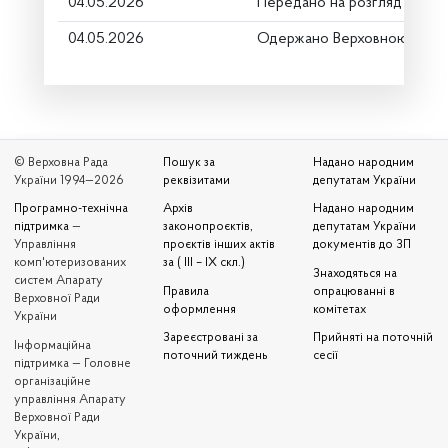
04.05.2026
Передано на розгляд керів
04.05.2026
Одержано Верховною Радо
© Верховна Рада
Пошук за
Надано народним
України 1994—2026
реквізитами
депутатам України
Програмно-технічна
Архів
Надано народним
підтримка
—
законопроєктів,
депутатам України
Управління
проєктів інших актів
документів до ЗП
комп'ютеризованих
за ( III – IX скл.)
Знаходяться на
систем Апарату
Правила
опрацюванні в
Верховної Ради
оформлення
комітетах
України
Зареєстровані за
Прийняті на поточній
Iнформаційна
поточний тиждень
сесії
підтримка — Головне
організаційне
управління Апарату
Верховної Ради
України,