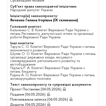
Організаційні питання
Суб'єкт права законодавчої ініціативи:
Народний депутат України
Ініціатор(и) законопроєкту:
Янченко Галина Ігорівна (IX скликання)
Головний комітет:
Кальченко С. В. Комітет Верховної Ради України з
питань Регламенту, депутатської етики та організації
роботи Верховної Ради України
Інші комітети:
Тарута С. О. Комітет Верховної Ради України з питань
економічного розвитку
Шуляк О. О. Комітет Верховної Ради України з питань
організації державної влади, місцевого
самоврядування, регіонального розвитку та
містобудування
Підласа Р. А. Комітет Верховної Ради України з
питань бюджету
Радіна А. О. Комітет Верховної Ради України з питань
антикорупційної політики
Текст законопроєкту та супровідні документи:
Проєкт Постанови (06.05.2026)
Подання (06.05.2026)
Пояснювальна записка (06.05.2026)
Додаток (06.05.2026)