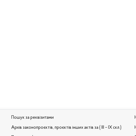
Пошук за реквізитами
Архів законопроєктів, проєктів інших актів за ( III – IX скл.)