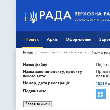
РАДА
ВЕРХОВНА Р
Законопроєкти, проєкт
Пошук
Архів
Оформлення
Заре
Законопроєкти, проєкти інших актів
Головна
Пошук за рек
Назва файлу:
Подання
Назва законопроєкту, проєкту
Проєкт
іншого акта:
прав ін
Номер, дата реєстрації:
15219
в
Поділитись:
Завантажити