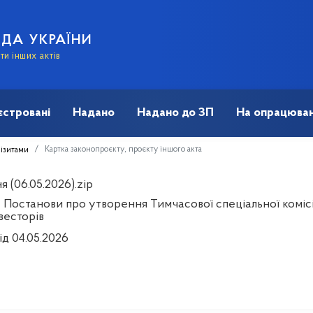
АДА УКРАЇНИ
и інших актів
єстровані
Надано
Надано до ЗП
На опрацюван
Картка законопроєкту, проєкту іншого акта
візитами
 (06.05.2026).zip
 Постанови про утворення Тимчасової спеціальної комісі
весторів
ід 04.05.2026