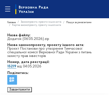
Законопроєкти, проєкти інших актів
Головна
Пошук за реквізитами
Картка законопроєкту, проєкту іншого акта
Назва файлу:
Додаток (06.05.2026).zip
Назва законопроєкту, проєкту іншого акта:
Проєкт Постанови про утворення Тимчасової
спеціальної комісії Верховної Ради України з питань
захисту прав інвесторів
Номер, дата реєстрації:
15219
від 04.05.2026
Поділитись:
Завантажити