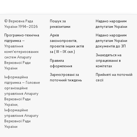
© Верховна Рада
Пошук за
Надано народним
України 1994—2026
реквізитами
депутатам України
Програмно-технічна
Архів
Надано народним
підтримка
—
законопроєктів,
депутатам України
Управління
проєктів інших актів
документів до ЗП
комп'ютеризованих
за ( III – IX скл.)
Знаходяться на
систем Апарату
Правила
опрацюванні в
Верховної Ради
оформлення
комітетах
України
Зареєстровані за
Прийняті на поточній
Iнформаційна
поточний тиждень
сесії
підтримка — Головне
організаційне
управління Апарату
Верховної Ради
України,
Інформаційне
управління Апарату
Верховної Ради
України