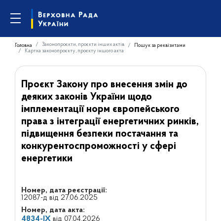
Законопроєкти, проєкти інших актів
Головна
Пошук за реквізитами
Картка законопроєкту, проєкту іншого акта
Проєкт Закону про внесення змін до
деяких законів України щодо
імплементації норм європейського
права з інтеграції енергетичних ринків,
підвищення безпеки постачання та
конкурентоспроможності у сфері
енергетики
Номер, дата реєстрації:
12087-д від 27.06.2025
Номер, дата акта:
4834-IX
від 07.04.2026