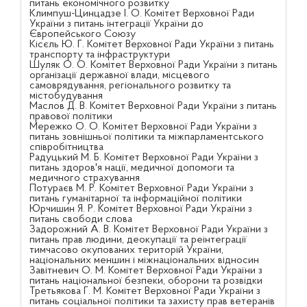
питань економічного розвитку
Климпуш-Цинцадзе І. О. Комітет Верховної Ради
України з питань інтеграції України до
Європейського Союзу
Кісєль Ю. Г. Комітет Верховної Ради України з питань
транспорту та інфраструктури
Шуляк О. О. Комітет Верховної Ради України з питань
організації державної влади, місцевого
самоврядування, регіонального розвитку та
містобудування
Маслов Д. В. Комітет Верховної Ради України з питань
правової політики
Мережко О. О. Комітет Верховної Ради України з
питань зовнішньої політики та міжпарламентського
співробітництва
Радуцький М. Б. Комітет Верховної Ради України з
питань здоров'я нації, медичної допомоги та
медичного страхування
Потураєв М. Р. Комітет Верховної Ради України з
питань гуманітарної та інформаційної політики
Юрчишин Я. Р. Комітет Верховної Ради України з
питань свободи слова
Задорожний А. В. Комітет Верховної Ради України з
питань прав людини, деокупації та реінтеграції
тимчасово окупованих територій України,
національних меншин і міжнаціональних відносин
Завітневич О. М. Комітет Верховної Ради України з
питань національної безпеки, оборони та розвідки
Третьякова Г. М. Комітет Верховної Ради України з
питань соціальної політики та захисту прав ветеранів