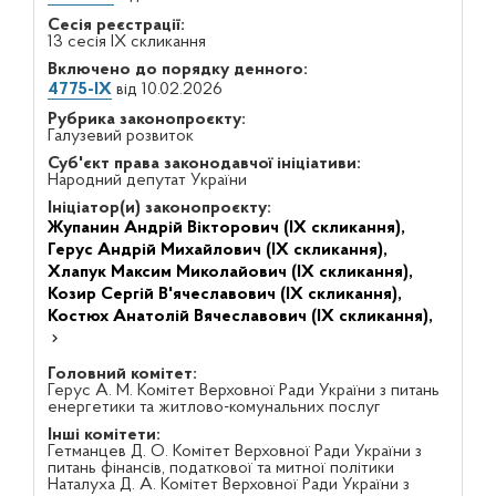
Сесія реєстрації:
13 сесія IX скликання
Включено до порядку денного:
4775-IX
від 10.02.2026
Рубрика законопроєкту:
Галузевий розвиток
Суб'єкт права законодавчої ініціативи:
Народний депутат України
Ініціатор(и) законопроєкту:
Жупанин Андрій Вікторович (IX скликання),
Герус Андрій Михайлович (IX скликання),
Хлапук Максим Миколайович (IX скликання),
Козир Сергій В'ячеславович (IX скликання),
Костюх Анатолій Вячеславович (IX скликання),
Головний комітет:
Герус А. М. Комітет Верховної Ради України з питань
енергетики та житлово-комунальних послуг
Інші комітети:
Гетманцев Д. О. Комітет Верховної Ради України з
питань фінансів, податкової та митної політики
Наталуха Д. А. Комітет Верховної Ради України з