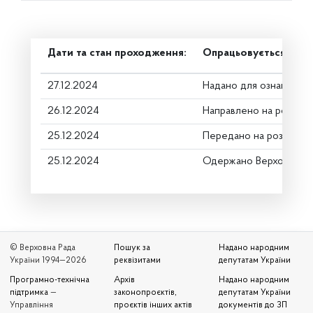
Дати та стан проходження:
Опрацьовується в ком
27.12.2024
Надано для ознайомле
26.12.2024
Направлено на розгляд
25.12.2024
Передано на розгляд к
25.12.2024
Одержано Верховною 
© Верховна Рада
Пошук за
Надано народним
України 1994—2026
реквізитами
депутатам України
Програмно-технічна
Архів
Надано народним
підтримка
—
законопроєктів,
депутатам України
Управління
проєктів інших актів
документів до ЗП