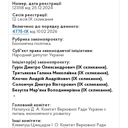
Номер, дата реєстрації:
12358 від 25.12.2024
Сесія реєстрації:
12 сесія IX скликання
Включено до порядку денного:
4775-IX
від 10.02.2026
Рубрика законопроєкту:
Економічна політика
Суб'єкт права законодавчої ініціативи:
Народний депутат України
Ініціатор(и) законопроєкту:
Гурін Дмитро Олександрович (IX скликання),
Третьякова Галина Миколаївна (IX скликання),
Клочко Андрій Андрійович (IX скликання),
Соломчук Дмитро Вікторович (IX скликання),
Безугла Мар'яна Володимирівна (IX скликання),
Головний комітет:
Наталуха Д. А. Комітет Верховної Ради України з
питань економічного розвитку
Інші комітети:
Климпуш-Цинцадзе І. О. Комітет Верховної Ради