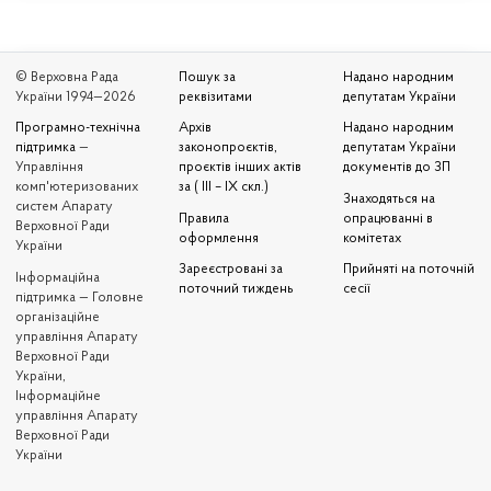
© Верховна Рада
Пошук за
Надано народним
України 1994—2026
реквізитами
депутатам України
Програмно-технічна
Архів
Надано народним
підтримка
—
законопроєктів,
депутатам України
Управління
проєктів інших актів
документів до ЗП
комп'ютеризованих
за ( III – IX скл.)
Знаходяться на
систем Апарату
Правила
опрацюванні в
Верховної Ради
оформлення
комітетах
України
Зареєстровані за
Прийняті на поточній
Iнформаційна
поточний тиждень
сесії
підтримка — Головне
організаційне
управління Апарату
Верховної Ради
України,
Інформаційне
управління Апарату
Верховної Ради
України