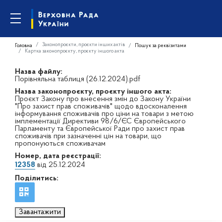
Законопроєкти, проєкти інших актів
Головна
Пошук за реквізитами
Картка законопроєкту, проєкту іншого акта
Назва файлу:
Порівняльна таблиця (26.12.2024).pdf
Назва законопроєкту, проєкту іншого акта:
Проєкт Закону про внесення змін до Закону України
"Про захист прав споживачів" щодо вдосконалення
інформування споживачів про ціни на товари з метою
імплементації Директиви 98/6/ЄС Європейського
Парламенту та Європейської Ради про захист прав
споживачів при зазначенні цін на товари, що
пропонуються споживачам
Номер, дата реєстрації:
12358
від 25.12.2024
Поділитись:
Завантажити