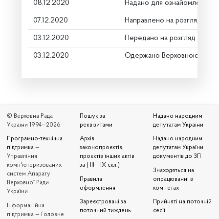
08.12.2020
Надано для ознайомлення
07.12.2020
Направлено на розгляд Комі
03.12.2020
Передано на розгляд керівн
03.12.2020
Одержано Верховною Радою
© Верховна Рада
Пошук за
Надано народним
України 1994—2026
реквізитами
депутатам України
Програмно-технічна
Архів
Надано народним
підтримка
—
законопроєктів,
депутатам України
Управління
проєктів інших актів
документів до ЗП
комп'ютеризованих
за ( III – IX скл.)
Знаходяться на
систем Апарату
Правила
опрацюванні в
Верховної Ради
оформлення
комітетах
України
Зареєстровані за
Прийняті на поточній
Iнформаційна
поточний тиждень
сесії
підтримка — Головне