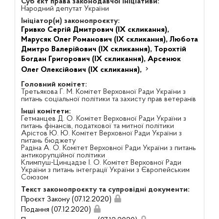
Суб'єкт права законодавчої ініціативи:
Народний депутат України
Ініціатор(и) законопроєкту:
Гривко Сергій Дмитрович (IX скликання),
Марусяк Олег Романович (IX скликання),
Любота
Дмитро Валерійович (IX скликання),
Торохтій
Богдан Григорович (IX скликання),
Арсенюк
Олег Олексійович (IX скликання),
Головний комітет:
Третьякова Г. М. Комітет Верховної Ради України з
питань соціальної політики та захисту прав ветеранів
Інші комітети:
Гетманцев Д. О. Комітет Верховної Ради України з
питань фінансів, податкової та митної політики
Арістов Ю. Ю. Комітет Верховної Ради України з
питань бюджету
Радіна А. О. Комітет Верховної Ради України з питань
антикорупційної політики
Климпуш-Цинцадзе І. О. Комітет Верховної Ради
України з питань інтеграції України з Європейським
Союзом
Текст законопроєкту та супровідні документи:
Проєкт Закону (07.12.2020)
Подання (07.12.2020)