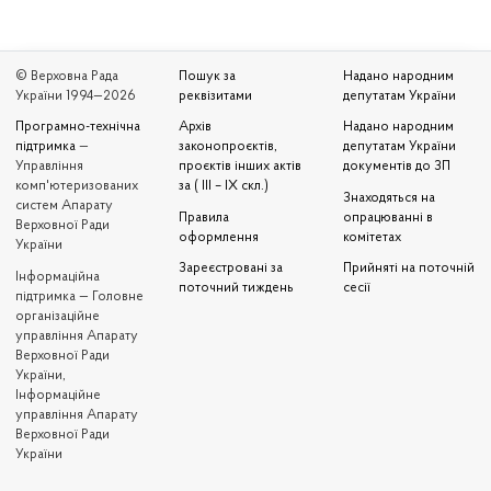
© Верховна Рада
Пошук за
Надано народним
України 1994—2026
реквізитами
депутатам України
Програмно-технічна
Архів
Надано народним
підтримка
—
законопроєктів,
депутатам України
Управління
проєктів інших актів
документів до ЗП
комп'ютеризованих
за ( III – IX скл.)
Знаходяться на
систем Апарату
Правила
опрацюванні в
Верховної Ради
оформлення
комітетах
України
Зареєстровані за
Прийняті на поточній
Iнформаційна
поточний тиждень
сесії
підтримка — Головне
організаційне
управління Апарату
Верховної Ради
України,
Інформаційне
управління Апарату
Верховної Ради
України