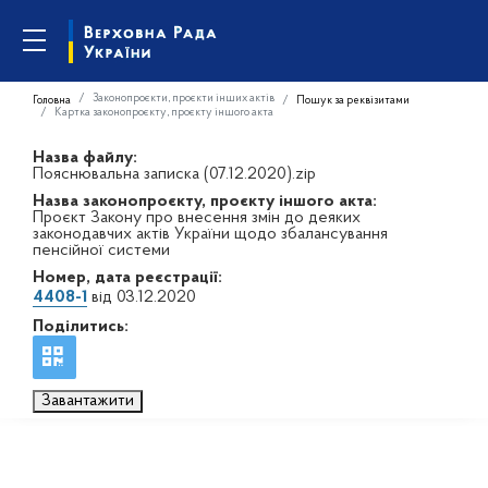
Законопроєкти, проєкти інших актів
Головна
Пошук за реквізитами
Картка законопроєкту, проєкту іншого акта
Назва файлу:
Пояснювальна записка (07.12.2020).zip
Назва законопроєкту, проєкту іншого акта:
Проєкт Закону про внесення змін до деяких
законодавчих актів України щодо збалансування
пенсійної системи
Номер, дата реєстрації:
4408-1
від 03.12.2020
Поділитись:
Завантажити