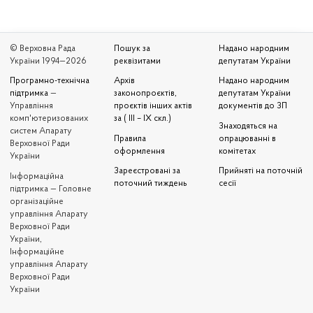
© Верховна Рада
Пошук за
Надано народним
України 1994—2026
реквізитами
депутатам України
Програмно-технічна
Архів
Надано народним
підтримка
—
законопроєктів,
депутатам України
Управління
проєктів інших актів
документів до ЗП
комп'ютеризованих
за ( III – IX скл.)
Знаходяться на
систем Апарату
Правила
опрацюванні в
Верховної Ради
оформлення
комітетах
України
Зареєстровані за
Прийняті на поточній
Iнформаційна
поточний тиждень
сесії
підтримка — Головне
організаційне
управління Апарату
Верховної Ради
України,
Інформаційне
управління Апарату
Верховної Ради
України