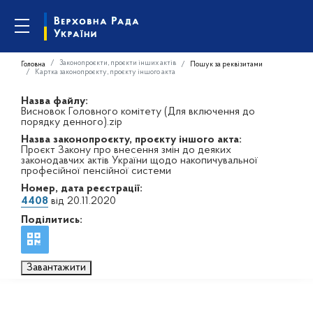
Законопроєкти, проєкти інших актів
Головна
Пошук за реквізитами
Картка законопроєкту, проєкту іншого акта
Назва файлу:
Висновок Головного комітету (Для включення до
порядку денного).zip
Назва законопроєкту, проєкту іншого акта:
Проєкт Закону про внесення змін до деяких
законодавчих актів України щодо накопичувальної
професійної пенсійної системи
Номер, дата реєстрації:
4408
від 20.11.2020
Поділитись:
Завантажити