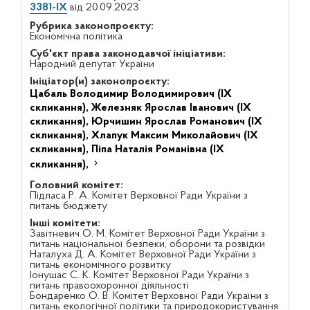
3381-IX
від 20.09.2023
Рубрика законопроєкту:
Економічна політика
Суб'єкт права законодавчої ініціативи:
Народний депутат України
Ініціатор(и) законопроєкту:
Цабаль Володимир Володимирович (IX
скликання),
Железняк Ярослав Іванович (IX
скликання),
Юрчишин Ярослав Романович (IX
скликання),
Хлапук Максим Миколайович (IX
скликання),
Піпа Наталія Романівна (IX
скликання),
Головний комітет:
Підласа Р. А. Комітет Верховної Ради України з
питань бюджету
Інші комітети:
Завітневич О. М. Комітет Верховної Ради України з
питань національної безпеки, оборони та розвідки
Наталуха Д. А. Комітет Верховної Ради України з
питань економічного розвитку
Іонушас С. К. Комітет Верховної Ради України з
питань правоохоронної діяльності
Бондаренко О. В. Комітет Верховної Ради України з
питань екологічної політики та природокористування