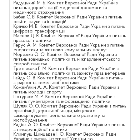
Радуцький М. Б. Комітет Верховної Ради України з
питань здоров'я нації, медичної допомоги та
медичного страхування
Бабак С. В. Комітет Верховної Ради України з питань
освіти, науки та інновацій
Крячко М. В. Комітет Верховної Ради України з питань
цифрової трансформації
Маслов Д. В. Комітет Верховної Ради України з питань
правової політики
Герус А. М. Комітет Верховної Ради України з питань
енергетики та житлово-комунальних послуг
Мережко О. О. Комітет Верховної Ради України з
питань зовнішньої політики та міжпарламентського
співробітництва
Третьякова Г. М. Комітет Верховної Ради України з
питань соціальної політики та захисту прав ветеранів
Гайду О. В. Комітет Верховної Ради України з питань
аграрної та земельної політики
Кожем'якін А. А. Комітет Верховної Ради України з
питань молоді і спорту
Потураєв М. Р. Комітет Верховної Ради України з
питань гуманітарної та інформаційної політики
Шуляк О. О. Комітет Верховної Ради України з питань
організації державної влади, місцевого
самоврядування, регіонального розвитку та
містобудування
Радіна А. О. Комітет Верховної Ради України з питань
антикорупційної політики
Климпуш-Цинцадзе І. О. Комітет Верховної Ради
України з питань інтеграції України до