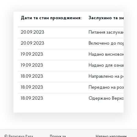
Дати та стан проходження:
Заслухано та знято з
20.09.2023
Питання заслухано
20.09.2023
Включено до порядку 
19.09.2023
Надано висновок Комі
19.09.2023
Надано для ознайомле
18.09.2023
Направлено на розгляд
18.09.2023
Передано на розгляд к
18.09.2023
Одержано Верховною 
© Верховна Рада
Пошук за
Надано народним