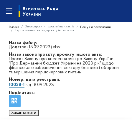
Законопроєкти, проєкти інших актів
Головна
Пошук за реквізитами
Картка законопроєкту, проєкту іншого акта
Назва файлу:
Додаток (18.09.2023).xlsx
Назва законопроєкту, проєкту іншого акта:
Проєкт Закону про внесення змін до Закону України
"Про Державний бюджет України на 2023 рік" щодо
фінансового забезпечення сектору безпеки і оборони
та вирішення першочергових питань
Номер, дата реєстрації:
10038-1
від 18.09.2023
Поділитись:
Завантажити