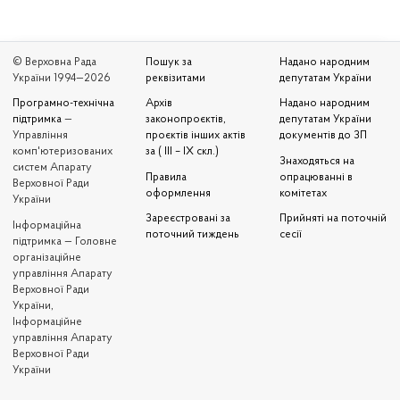
© Верховна Рада
Пошук за
Надано народним
України 1994—2026
реквізитами
депутатам України
Програмно-технічна
Архів
Надано народним
підтримка
—
законопроєктів,
депутатам України
Управління
проєктів інших актів
документів до ЗП
комп'ютеризованих
за ( III – IX скл.)
Знаходяться на
систем Апарату
Правила
опрацюванні в
Верховної Ради
оформлення
комітетах
України
Зареєстровані за
Прийняті на поточній
Iнформаційна
поточний тиждень
сесії
підтримка — Головне
організаційне
управління Апарату
Верховної Ради
України,
Інформаційне
управління Апарату
Верховної Ради
України