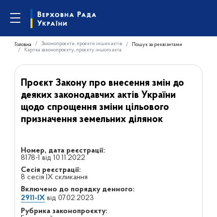
Законопроєкти, проєкти інших актів
Головна
Пошук за реквізитами
Картка законопроєкту, проєкту іншого акта
Проєкт Закону про внесення змін до
деяких законодавчих актів України
щодо спрощення зміни цільового
призначення земельних ділянок
Номер, дата реєстрації:
8178-1 від 10.11.2022
Сесія реєстрації:
8 сесія IX скликання
Включено до порядку денного:
2911-IX
від 07.02.2023
Рубрика законопроєкту: