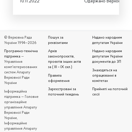
10.11.2022
Одержано Верховною Р
© Верховна Рада
Пошук за
Надано народним
України 1994—2026
реквізитами
депутатам України
Програмно-технічна
Архів
Надано народним
підтримка
—
законопроєктів,
депутатам України
Управління
проєктів інших актів
документів до ЗП
комп'ютеризованих
за ( III – IX скл.)
Знаходяться на
систем Апарату
Правила
опрацюванні в
Верховної Ради
оформлення
комітетах
України
Зареєстровані за
Прийняті на поточній
Iнформаційна
поточний тиждень
сесії
підтримка — Головне
організаційне
управління Апарату
Верховної Ради
України,
Інформаційне
управління Апарату