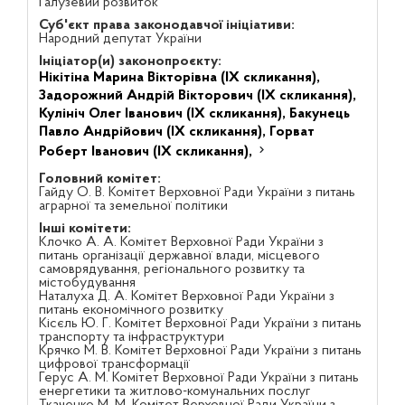
Галузевий розвиток
Суб'єкт права законодавчої ініціативи:
Народний депутат України
Ініціатор(и) законопроєкту:
Нікітіна Марина Вікторівна (IX скликання),
Задорожний Андрій Вікторович (IX скликання),
Кулініч Олег Іванович (IX скликання),
Бакунець
Павло Андрійович (IX скликання),
Горват
Роберт Іванович (IX скликання),
Головний комітет:
Гайду О. В. Комітет Верховної Ради України з питань
аграрної та земельної політики
Інші комітети:
Клочко А. А. Комітет Верховної Ради України з
питань організації державної влади, місцевого
самоврядування, регіонального розвитку та
містобудування
Наталуха Д. А. Комітет Верховної Ради України з
питань економічного розвитку
Кісєль Ю. Г. Комітет Верховної Ради України з питань
транспорту та інфраструктури
Крячко М. В. Комітет Верховної Ради України з питань
цифрової трансформації
Герус А. М. Комітет Верховної Ради України з питань
енергетики та житлово-комунальних послуг
Ткаченко М. М. Комітет Верховної Ради України з