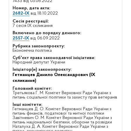
7433 від 03.06.2022
Номер, дата акта:
2682-IX
від 18.10.2022
Сесія реєстрації:
7 сесія IX скликання
Включено до порядку денного:
2557-IX
від 06.09.2022
Рубрика законопроєкту:
Економічна політика
Суб'єкт права законодавчої ініціативи:
Народний депутат України
Ініціатор(и) законопроєкту:
Гетманцев Данило Олександрович (IX
скликання)
Головний комітет:
Третьякова Г. М. Комітет Верховної Ради України з
питань соціальної політики та захисту прав ветеранів
Інші комітети:
Гетманцев Д. О. Комітет Верховної Ради України з
питань фінансів, податкової та митної політики
Завітневич О. М. Комітет Верховної Ради України з
питань національної безпеки, оборони та розвідки
Наталуха Д. А. Комітет Верховної Ради України з