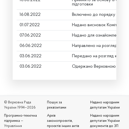
16.08.2022
Прийнято за основу із скороч
підготовки
16.08.2022
Включено до порядку денно
01.07.2022
Надано висновок Комітету п
07.06.2022
Надано для ознайомлення
06.06.2022
Направлено на розгляд Комі
03.06.2022
Передано на розгляд керівн
03.06.2022
Одержано Верховною Радою
© Верховна Рада
Пошук за
Надано народним
України 1994—2026
реквізитами
депутатам України
Програмно-технічна
Архів
Надано народним
підтримка
—
законопроєктів,
депутатам України
Управління
проєктів інших актів
документів до ЗП