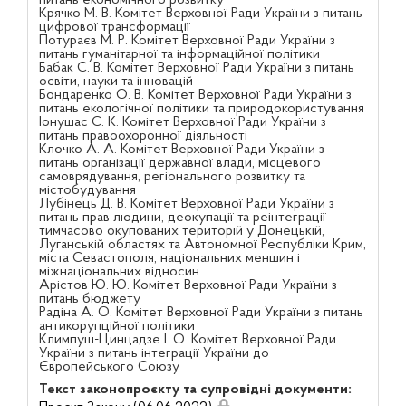
питань економічного розвитку
Крячко М. В. Комітет Верховної Ради України з питань
цифрової трансформації
Потураєв М. Р. Комітет Верховної Ради України з
питань гуманітарної та інформаційної політики
Бабак С. В. Комітет Верховної Ради України з питань
освіти, науки та інновацій
Бондаренко О. В. Комітет Верховної Ради України з
питань екологічної політики та природокористування
Іонушас С. К. Комітет Верховної Ради України з
питань правоохоронної діяльності
Клочко А. А. Комітет Верховної Ради України з
питань організації державної влади, місцевого
самоврядування, регіонального розвитку та
містобудування
Лубінець Д. В. Комітет Верховної Ради України з
питань прав людини, деокупації та реінтеграції
тимчасово окупованих територій у Донецькій,
Луганській областях та Автономної Республіки Крим,
міста Севастополя, національних меншин і
міжнаціональних відносин
Арістов Ю. Ю. Комітет Верховної Ради України з
питань бюджету
Радіна А. О. Комітет Верховної Ради України з питань
антикорупційної політики
Климпуш-Цинцадзе І. О. Комітет Верховної Ради
України з питань інтеграції України до
Європейського Союзу
Текст законопроєкту та супровідні документи: