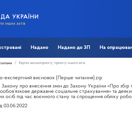
АДА УКРАЇНИ
и інших актів
єстровані
Надано
Надано до ЗП
На опрацюван
Картка законопроєкту, проєкту іншого акта
візитами
о-експертний висновок (Перше читання).zip
 Закону про внесення змін до Закону України «Про збір т
нообов’язкове державне соціальне страхування» та деяких
х осіб під час воєнного стану та спрощення обліку робоч
д 03.06.2022