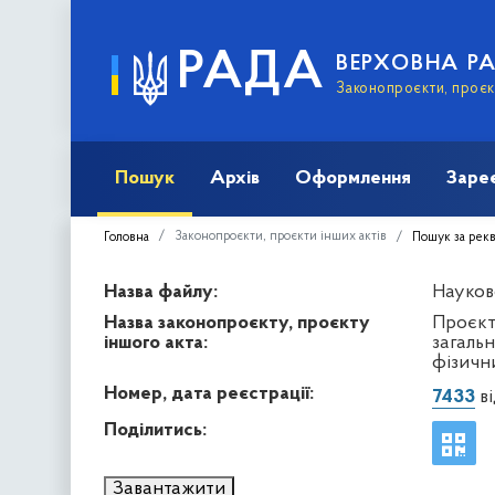
РАДА
ВЕРХОВНА Р
Законопроєкти, проєкт
Пошук
Архів
Оформлення
Заре
Законопроєкти, проєкти інших актів
Головна
Пошук за рек
Назва файлу:
Науков
Назва законопроєкту, проєкту
Проєкт
іншого акта:
загаль
фізични
Номер, дата реєстрації:
7433
ві
Поділитись:
Завантажити