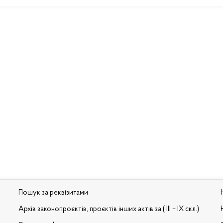
Пошук за реквізитами
Архів законопроєктів, проєктів інших актів за ( III – IX скл.)