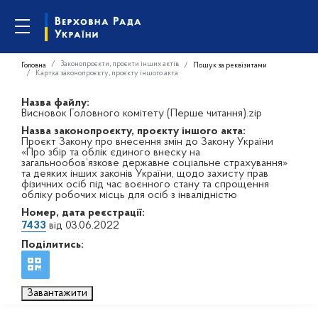
Законопроєкти, проєкти інших актів
Головна
Пошук за реквізитами
Картка законопроєкту, проєкту іншого акта
Назва файлу:
Висновок Головного комітету (Перше читання).zip
Назва законопроєкту, проєкту іншого акта:
Проєкт Закону про внесення змін до Закону України
«Про збір та облік єдиного внеску на
загальнообов’язкове державне соціальне страхування»
та деяких інших законів України, щодо захисту прав
фізичних осіб під час воєнного стану та спрощення
обліку робочих місць для осіб з інвалідністю
Номер, дата реєстрації:
7433
від 03.06.2022
Поділитись:
Завантажити