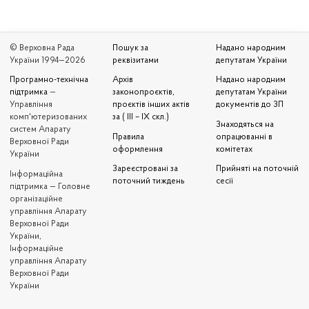
© Верховна Рада
Пошук за
Надано народним
України 1994—2026
реквізитами
депутатам України
Програмно-технічна
Архів
Надано народним
підтримка
—
законопроєктів,
депутатам України
Управління
проєктів інших актів
документів до ЗП
комп'ютеризованих
за ( III – IX скл.)
Знаходяться на
систем Апарату
Правила
опрацюванні в
Верховної Ради
оформлення
комітетах
України
Зареєстровані за
Прийняті на поточній
Iнформаційна
поточний тиждень
сесії
підтримка — Головне
організаційне
управління Апарату
Верховної Ради
України,
Інформаційне
управління Апарату
Верховної Ради
України