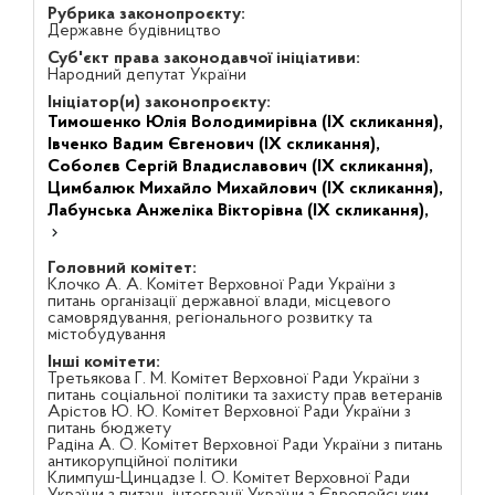
Рубрика законопроєкту:
Державне будівництво
Суб'єкт права законодавчої ініціативи:
Народний депутат України
Ініціатор(и) законопроєкту:
Тимошенко Юлія Володимирівна (IX скликання),
Івченко Вадим Євгенович (IX скликання),
Соболєв Сергій Владиславович (IX скликання),
Цимбалюк Михайло Михайлович (IX скликання),
Лабунська Анжеліка Вікторівна (IX скликання),
Головний комітет:
Клочко А. А. Комітет Верховної Ради України з
питань організації державної влади, місцевого
самоврядування, регіонального розвитку та
містобудування
Інші комітети:
Третьякова Г. М. Комітет Верховної Ради України з
питань соціальної політики та захисту прав ветеранів
Арістов Ю. Ю. Комітет Верховної Ради України з
питань бюджету
Радіна А. О. Комітет Верховної Ради України з питань
антикорупційної політики
Климпуш-Цинцадзе І. О. Комітет Верховної Ради
України з питань інтеграції України з Європейським