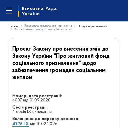
Законопроєкти, проєкти інших актів
Головна
Пошук за реквізитами
Картка законопроєкту, проєкту іншого акта
Проєкт Закону про внесення змін до
Закону України "Про житловий фонд
соціального призначення" щодо
забезпечення громадян соціальним
житлом
Номер, дата реєстрації:
4007 від 01.09.2020
Сесія реєстрації:
4 сесія IX скликання
Включено до порядку денного:
4775-IX
від 10.02.2026