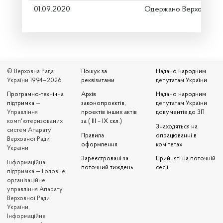
01.09.2020
Одержано Верховною 
© Верховна Рада
Пошук за
Надано народним
України 1994—2026
реквізитами
депутатам України
Програмно-технічна
Архів
Надано народним
підтримка
—
законопроєктів,
депутатам України
Управління
проєктів інших актів
документів до ЗП
комп'ютеризованих
за ( III – IX скл.)
Знаходяться на
систем Апарату
Правила
опрацюванні в
Верховної Ради
оформлення
комітетах
України
Зареєстровані за
Прийняті на поточній
Iнформаційна
поточний тиждень
сесії
підтримка — Головне
організаційне
управління Апарату
Верховної Ради
України,
Інформаційне