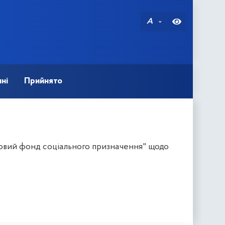
A
ні
Прийнято
ловий фонд соціального призначення" щодо