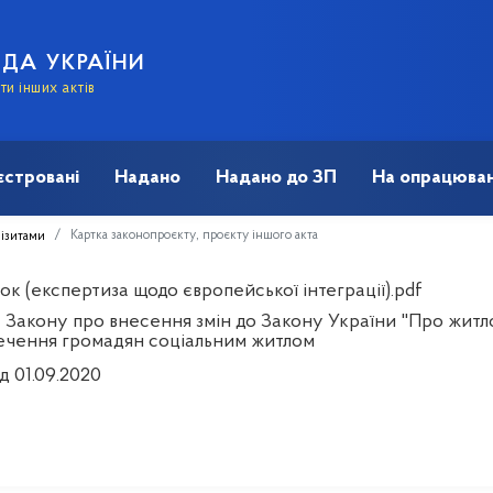
АДА УКРАЇНИ
и інших актів
єстровані
Надано
Надано до ЗП
На опрацюван
Картка законопроєкту, проєкту іншого акта
візитами
к (експертиза щодо європейської інтеграції).pdf
 Закону про внесення змін до Закону України "Про жит
ечення громадян соціальним житлом
д 01.09.2020