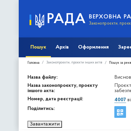
РАДА
ВЕРХОВНА Р
Законопроєкти, проєкт
Пошук
Архів
Оформлення
Заре
Законопроєкти, проєкти інших актів
Головна
Пошук за рек
Назва файлу:
Висново
Назва законопроєкту, проєкту
Проєкт
іншого акта:
забезп
Номер, дата реєстрації:
4007
ві
Поділитись:
Завантажити