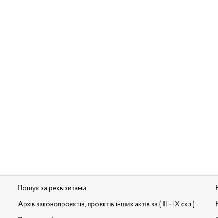
Пошук за реквізитами
Архів законопроєктів, проєктів інших актів за ( III – IX скл.)