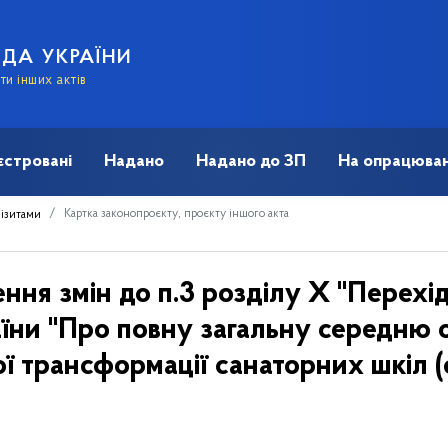
АДА УКРАЇНИ
и інших актів
єстровані
Надано
Надано до ЗП
На опрацюван
Картка законопроєкту, проєкту іншого акта
візитами
ня змін до п.3 розділу Х "Перехідн
їни "Про повну загальну середню 
ї трансформації санаторних шкіл (