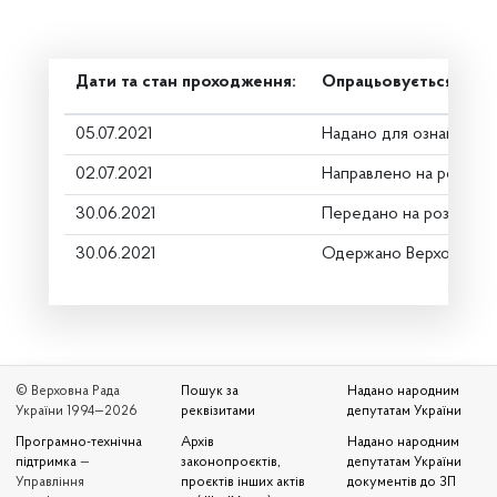
Дати та стан проходження:
Опрацьовується в ком
05.07.2021
Надано для ознайомле
02.07.2021
Направлено на розгляд
30.06.2021
Передано на розгляд к
30.06.2021
Одержано Верховною 
© Верховна Рада
Пошук за
Надано народним
України 1994—2026
реквізитами
депутатам України
Програмно-технічна
Архів
Надано народним
підтримка
—
законопроєктів,
депутатам України
Управління
проєктів інших актів
документів до ЗП