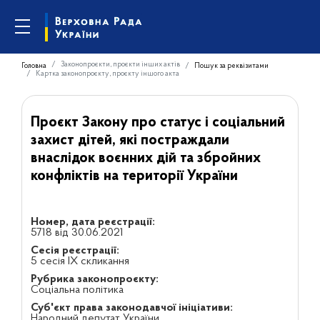
Законопроєкти, проєкти інших актів
Головна
Пошук за реквізитами
Картка законопроєкту, проєкту іншого акта
Проєкт Закону про статус і соціальний
захист дітей, які постраждали
внаслідок воєнних дій та збройних
конфліктів на території України
Номер, дата реєстрації:
5718 від 30.06.2021
Сесія реєстрації:
5 сесія IX скликання
Рубрика законопроєкту:
Соціальна політика
Суб'єкт права законодавчої ініціативи:
Народний депутат України