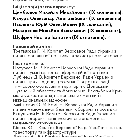
Ініціатор(и) законопроєкту:
Цимбалюк Михайло Михайлович (IX скликання),
Качура Олександр Анатолійович (IX скликання),
Павленко Юрій Олексійович (IX скликання),
Макаренко Михайло Васильович (IX скликання),
Шуфрич Нестор Іванович (IX скликання),
Головний комітет:
Третьякова Г. М. Комітет Верховної Ради України з
питань соціальної політики та захисту прав ветеранів
Інші комітети:
Потураєв М. Р. Комітет Верховної Ради України з
питань гуманітарної та інформаційної політики
Лубінець Д. В. Комітет Верховної Ради України з
питань прав людини, деокупації та реінтеграції
тимчасово окупованих територій у Донецькій,
Луганській областях та Автономної Республіки Крим,
міста Севастополя, національних меншин і
міжнаціональних відносин
Завітневич О. М. Комітет Верховної Ради України з
питань національної безпеки, оборони та розвідки
Радуцький М. Б. Комітет Верховної Ради України з
питань здоров'я нації, медичної допомоги та
медичного страхування
Кісєль Ю. Г. Комітет Верховної Ради України з питань
транспорту та інфраструктури
Арістов Ю. Ю. Комітет Верховної Ради України з