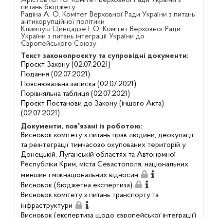
питань бюджету
Радіна А. О. Комітет Верховної Ради України з питань
антикорупційної політики
Климпуш-Цинцадзе І. О. Комітет Верховної Ради
України з питань інтеграції України до
Європейського Союзу
Текст законопроєкту та супровідні документи:
Проєкт Закону (02.07.2021)
Подання (02.07.2021)
Пояснювальна записка (02.07.2021)
Порівняльна таблиця (02.07.2021)
Проєкт Постанови до Закону (іншого Акта)
(02.07.2021)
Документи, пов'язані із роботою:
Висновок комітету з питань прав людини, деокупації
та реінтеграції тимчасово окупованих територій у
Донецькій, Луганській областях та Автономної
Республіки Крим, міста Севастополя, національних
меншин і міжнаціональних відносин
Висновок (бюджетна експертиза)
Висновок комітету з питань транспорту та
інфраструктури
Висновок (експертиза щодо європейської інтеграції)