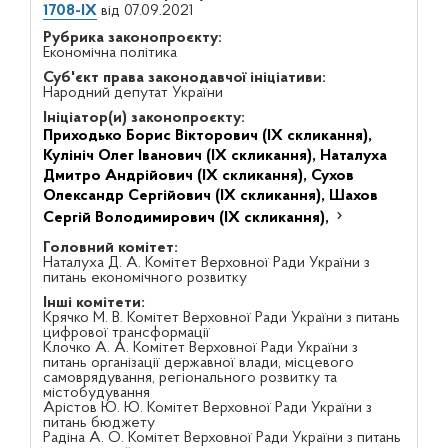
1708-IX
від 07.09.2021
Рубрика законопроєкту:
Економічна політика
Суб'єкт права законодавчої ініціативи:
Народний депутат України
Ініціатор(и) законопроєкту:
Приходько Борис Вікторович (IX скликання),
Кулініч Олег Іванович (IX скликання),
Наталуха
Дмитро Андрійович (IX скликання),
Сухов
Олександр Сергійович (IX скликання),
Шахов
Сергій Володимирович (IX скликання),
Головний комітет:
Наталуха Д. А. Комітет Верховної Ради України з
питань економічного розвитку
Інші комітети:
Крячко М. В. Комітет Верховної Ради України з питань
цифрової трансформації
Клочко А. А. Комітет Верховної Ради України з
питань організації державної влади, місцевого
самоврядування, регіонального розвитку та
містобудування
Арістов Ю. Ю. Комітет Верховної Ради України з
питань бюджету
Радіна А. О. Комітет Верховної Ради України з питань