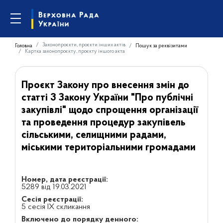
Законопроєкти, проєкти інших актів
Головна
Пошук за реквізитами
Картка законопроєкту, проєкту іншого акта
Проєкт Закону про внесення змін до
статті 3 Закону України "Про публічні
закупівлі" щодо спрощення організації
та проведення процедур закупівель
сільськими, селищними радами,
міськими територіальними громадами
Номер, дата реєстрації:
5289 від 19.03.2021
Сесія реєстрації:
5 сесія IX скликання
Включено до порядку денного: